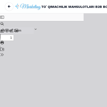
←
Return to Article Details