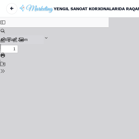
←
Return to Article Details