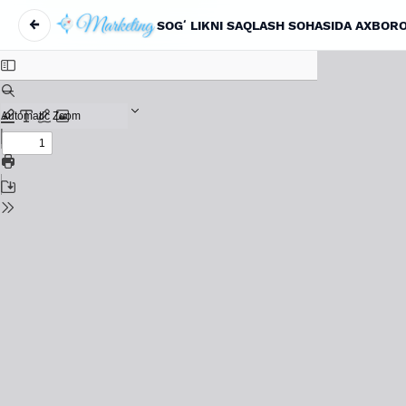
←
SOGʻLIKNI SAQLASH SOHASIDA AXBORO
Return to Article Details