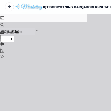
←
Return to Article Details