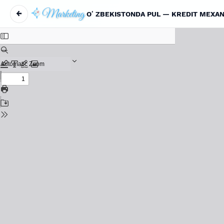
←
Return to Article Details