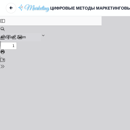
←
Return to Article Details