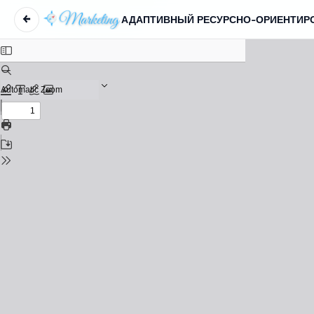
←
Return to Article Details