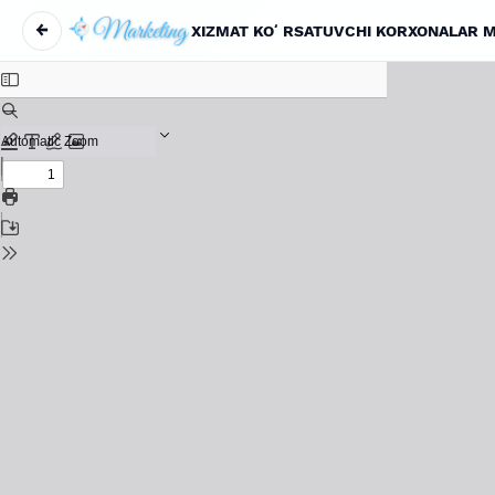
←
Return to Article Details