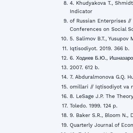
4. Khudyakova T., Shmidt
Indicator
of Russian Enterprises // 
Conferences on Social Sc
5. Salimov B.T., Yusupov 
Iqtisodiyot. 2019. 366 b.
6. Ходиев Б.Ю., Ишназаро
2007. 612 b.
7. Abduralmonova G.Q. Hud
omillari // Iqtisodiyot va
8. LeSage J.P. The Theory
Toledo. 1999. 124 p.
9. Baker S.R., Bloom N., 
Quarterly Journal of Econ