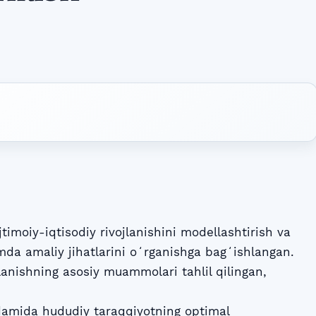
imoiy-iqtisodiy rivojlanishini modellashtirish va
da amaliy jihatlarini oʻrganishga bagʻishlangan.
lanishning asosiy muammolari tahlil qilingan,
rdamida hududiy taraqqiyotning optimal