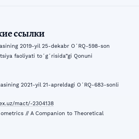
кие ссылки
kasining 2019-yil 25-dekabr OʻRQ-598-son
itsiya faoliyati toʻgʻrisida”gi Qonuni
asining 2021-yil 21-apreldagi OʻRQ-683-sonli
/lex.uz/mact/-2304138
nometrics // A Companion to Theoretical