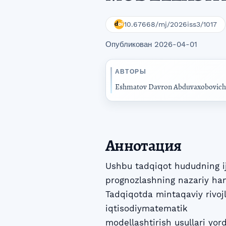
10.67668/mj/2026iss3/1017
Опубликован 2026-04-01
АВТОРЫ
Eshmatov Davron Abduvaxobovich
Аннотация
Ushbu tadqiqot hududning ijt
prognozlashning nazariy ham
Tadqiqotda mintaqaviy rivoj
iqtisodiymatematik
modellashtirish usullari yo