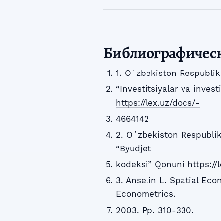
Библиографичес
1. Oʻzbekiston Respubli
“Investitsiyalar va invest
https://lex.uz/docs/-
4664142
2. Oʻzbekiston Respublik
“Byudjet
kodeksi” Qonuni
https:/
3. Anselin L. Spatial Eco
Econometrics.
2003. Pp. 310-330.