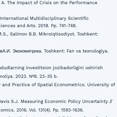
 A. The Impact of Crisis on the Performance
International Multidisciplinary Scientific
iences and Arts. 2018. Pp. 741-748.
M.S., Salimov B.B. Mikroiqtisodiyot. Toshkent:
вА.И. Эконометрика. Toshkent: Fan va texnologiya.
udlarning investitsion jozibadorligini oshirish
 moliya. 2023. №8. 23-35 b.
 and Practice of Spatial Econometrics. University of
Davis S.J. Measuring Economic Policy Uncertainty //
omics. 2016. Vol. 131(4). Pp. 1593-1636.