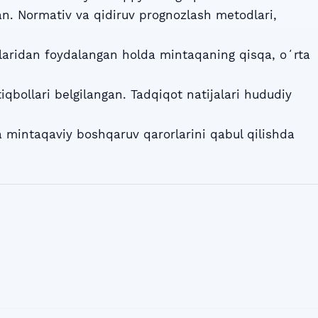
an. Normativ va qidiruv prognozlash metodlari,
llaridan foydalangan holda mintaqaning qisqa, oʻrta
iqbollari belgilangan. Tadqiqot natijalari hududiy
a mintaqaviy boshqaruv qarorlarini qabul qilishda