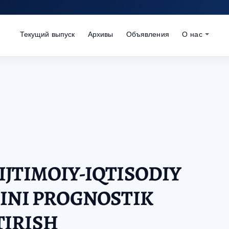
Текущий выпуск
Архивы
Объявления
О нас
JTIMOIY-IQTISODIY
INI PROGNOSTIK
IRISH