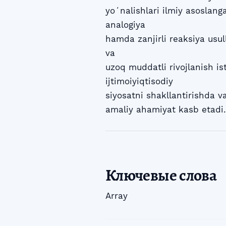
yoʻnalishlari ilmiy asoslang
analogiya
hamda zanjirli reaksiya usu
va
uzoq muddatli rivojlanish ist
ijtimoiyiqtisodiy
siyosatni shakllantirishda v
amaliy ahamiyat kasb etadi.
Ключевые слова
Array