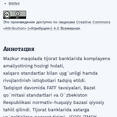
BibTeX
Это произведение доступно по
лицензии Creative Commons
«Attribution» («Атрибуция») 4.0 Всемирная
.
Аннотация
Mazkur maqolada tijorat banklarida komplayens
amaliyotining hozirgi holati,
xalqaro standartlar bilan uygʻunligi hamda
rivojlantirish istiqbollari tadqiq etildi.
Tadqiqot davomida FATF tavsiyalari, Bazel
qoʻmitasi standartlari va Oʻzbekiston
Respublikasi normativ-huquqiy bazasi qiyosiy
tahlil qilindi. Tijorat banklarida xatarga
yoʻnaltirilgan nazorat tizimi, JFODL/TMQK