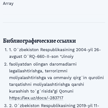
Array
Библиографические ссылки
1. Oʻzbekiston Respublikasining 2004-yil 26-
avgust OʻRQ-660-II-son “Jinoiy
faoliyatdan olingan daromadlarni
legallashtirishga, terrorizmni
moliyalashtirishga va ommaviy qirgʻin qurolini
tarqatishni moliyalashtirishga qarshi
kurashish toʻgʻrisida”gi Qonuni
https://lex.uz/docs/-283717
2. Oʻzbekiston Respublikasining 2019-yil 11-