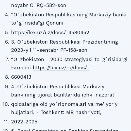
noyabr OʻRQ-582-son
“Oʻzbekiston Respublikasining Markaziy banki
toʻgʻrisida”gi Qonuni
https://lex.uz/uz/docs/-4590452
3. Oʻzbekiston Respublikasi Prezidentining
2023-yil 11-sentabr PF-158-son
“Oʻzbekiston - 2030 strategiyasi toʻgʻrisida”gi
Farmoni
https://lex.uz/ru/docs/-
6600413
4. Oʻzbekiston Respublikasi Markaziy
bankining tijorat banklarida ichki nazorat
qoidalariga oid yoʻriqnomalari va meʼyoriy
hujjatlari. - Toshkent: MB nashriyoti,
2022-2025.