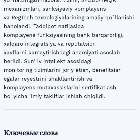
mexanizmlari, sanksiyaviy komplayens
va RegTech texnologiyalarining amaliy qoʻllanishi
baholandi. Tadqiqot natijasida
komplayens funksiyasining bank barqarorligi,
xalqaro integratsiya va reputatsion
xavflarni kamaytirishdagi ahamiyati asoslab
berildi. Sunʼiy intellekt asosidagi
monitoring tizimlarini joriy etish, benefitsiar
egalar reyestrini shakllantirish va
komplayens mutaxassislarini sertifikatlash
boʻyicha ilmiy takliflar ishlab chiqildi.
Ключевые слова