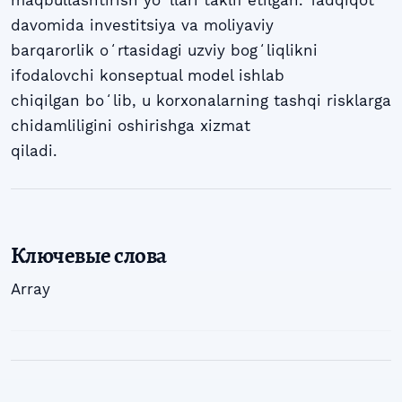
davomida investitsiya va moliyaviy
barqarorlik oʻrtasidagi uzviy bogʻliqlikni
ifodalovchi konseptual model ishlab
chiqilgan boʻlib, u korxonalarning tashqi risklarga
chidamliligini oshirishga xizmat
qiladi.
Ключевые слова
Array