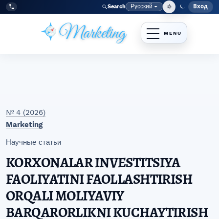
Перейти к главному меню навигации
Перейти к основному контенту
Перейти к нижнему колонтитулу сайта
Русский
Вход
Search
Меню
Язык
Tel:
+998977838464
№ 4 (2026)
Marketing
Научные статьи
KORXONALAR INVESTITSIYA
FAOLIYATINI FAOLLASHTIRISH
ORQALI MOLIYAVIY
BARQARORLIKNI KUCHAYTIRISH