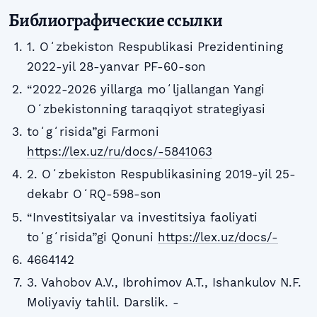
Библиографические ссылки
1. Oʻzbekiston Respublikasi Prezidentining
2022-yil 28-yanvar PF-60-son
“2022-2026 yillarga moʻljallangan Yangi
Oʻzbekistonning taraqqiyot strategiyasi
toʻgʻrisida”gi Farmoni
https://lex.uz/ru/docs/-5841063
2. Oʻzbekiston Respublikasining 2019-yil 25-
dekabr OʻRQ-598-son
“Investitsiyalar va investitsiya faoliyati
toʻgʻrisida”gi Qonuni
https://lex.uz/docs/-
4664142
3. Vahobov A.V., Ibrohimov A.T., Ishankulov N.F.
Moliyaviy tahlil. Darslik. -