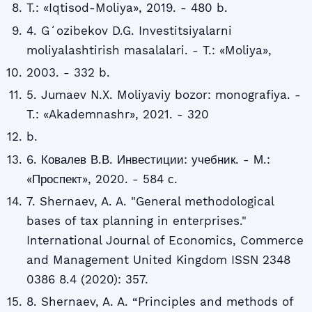
T.: «Iqtisod-Moliya», 2019. - 480 b.
4. Gʻozibekov D.G. Investitsiyalarni
moliyalashtirish masalalari. - T.: «Moliya»,
2003. - 332 b.
5. Jumaev N.X. Moliyaviy bozor: monografiya. -
T.: «Akademnashr», 2021. - 320
b.
6. Ковалев В.В. Инвестиции: учебник. - М.:
«Проспект», 2020. - 584 с.
7. Shernaev, A. A. "General methodological
bases of tax planning in enterprises."
International Journal of Economics, Commerce
and Management United Kingdom ISSN 2348
0386 8.4 (2020): 357.
8. Shernaev, A. A. “Principles and methods of