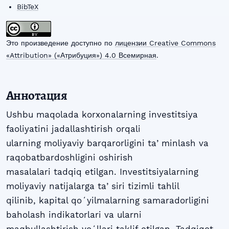
BibTeX
Это произведение доступно по
лицензии Creative Commons
«Attribution» («Атрибуция») 4.0 Всемирная
.
Аннотация
Ushbu maqolada korxonalarning investitsiya
faoliyatini jadallashtirish orqali
ularning moliyaviy barqarorligini taʼminlash va
raqobatbardoshligini oshirish
masalalari tadqiq etilgan. Investitsiyalarning
moliyaviy natijalarga taʼsiri tizimli tahlil
qilinib, kapital qoʻyilmalarning samaradorligini
baholash indikatorlari va ularni
maqbullashtirish yoʻllari taklif etilgan. Tadqiqot