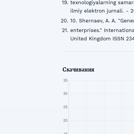
texnologiyalarning samara
ilmiy elektron jurnali. - 
10. Shernaev, A. A. "Gene
enterprises." Internati
United Kingdom ISSN 2348
Скачивания