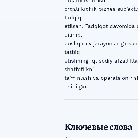
raqamlashtirish
orqali kichik biznes sub’ektl
tadqiq
etilgan. Tadqiqot davomida a
qilinib,
boshqaruv jarayonlariga sun’
tatbiq
etishning iqtisodiy afzallik
shaffoflikni
ta’minlash va operatsion risk
chiqilgan.
Ключевые слова