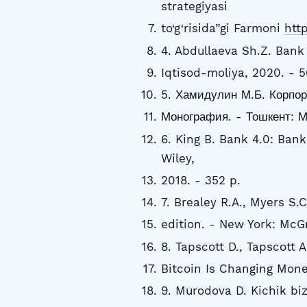
strategiyasi
to‘g‘risida”gi Farmoni
htt
4. Abdullaeva Sh.Z. Bank 
Iqtisod-moliya, 2020. - 5
5. Хамидулин М.Б. Корпор
Монография. - Тошкент: Мо
6. King B. Bank 4.0: Ban
Wiley,
2018. - 352 p.
7. Brealey R.A., Myers S.C
edition. - New York: McGr
8. Tapscott D., Tapscott
Bitcoin Is Changing Mone
9. Murodova D. Kichik biz