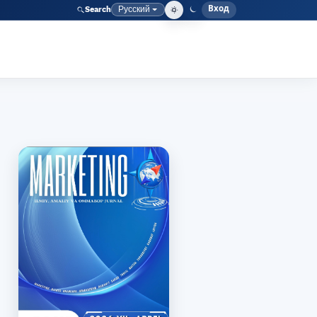
Вход
Русский
Search
Меню адми
Язык
I