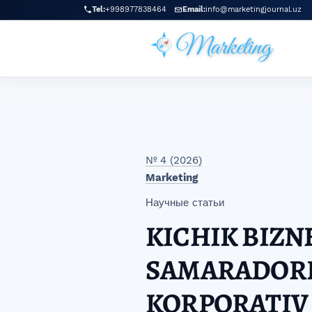
Перейти к главному меню навигации
Перейти к основному контенту
Перейти к нижнему колонтитулу сайта
Tel:
+998977838464
Email:
info@marketingjournal.uz
№ 4 (2026)
Marketing
Научные статьи
KICHIK BIZN
SAMARADORL
KORPORATIV