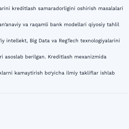
arini kreditlash samaradorligini oshirish masalalari
n’anaviy va raqamli bank modellari qiyosiy tahlil
iy intellekt, Big Data va RegTech texnologiyalarini
lari asoslab berilgan. Kreditlash mexanizmida
larni kamaytirish bo‘yicha ilmiy takliflar ishlab