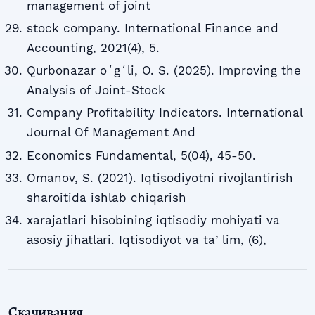
management of joint
stock company. International Finance and
Accounting, 2021(4), 5.
Qurbonazar oʻgʻli, O. S. (2025). Improving the
Analysis of Joint-Stock
Company Profitability Indicators. International
Journal Of Management And
Economics Fundamental, 5(04), 45-50.
Omanov, S. (2021). Iqtisodiyotni rivojlantirish
sharoitida ishlab chiqarish
xarajatlari hisobining iqtisodiy mohiyati va
аsosiy jihаtlаri. Iqtisodiyot va taʼlim, (6),
Скачивания