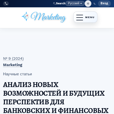
Перейти к главному меню навигации
Перейти к основному контенту
Перейти к нижнему колонтитулу сайта
Русский
Вход
Search
Меню
Язык
Tel:
+998977838464
№ 9 (2024)
Marketing
Научные статьи
АНАЛИЗ НОВЫХ
ВОЗМОЖНОСТЕЙ И БУДУЩИХ
ПЕРСПЕКТИВ ДЛЯ
БАНКОВСКИХ И ФИНАНСОВЫХ