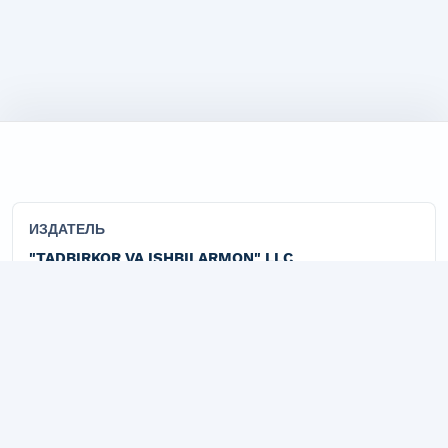
ИЗДАТЕЛЬ
"TADBIRKOR VA ISHBILARMON" LLC
Официальная издательская организация журнала
Marketing.