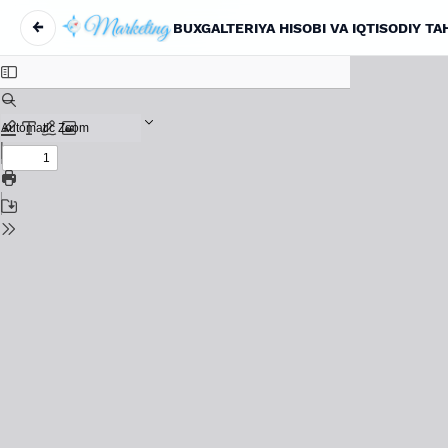
←
BUXGALTERIYA HISOBI VA IQTISODIY 
Вернуться к Подробностям о статье