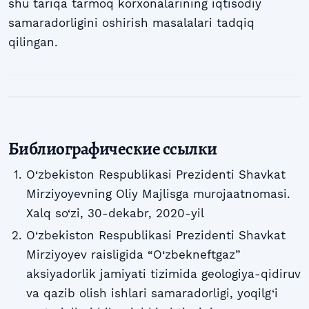
shu tariqa tarmoq korxonalarining iqtisodiy
samaradorligini oshirish masalalari tadqiq
qilingan.
Библиографические ссылки
O‘zbekiston Respublikasi Prezidenti Shavkat
Mirziyoyevning Oliy Majlisga murojaatnomasi.
Xalq so‘zi, 30-dekabr, 2020-yil
O‘zbekiston Respublikasi Prezidenti Shavkat
Mirziyoyev raisligida “O‘zbekneftgaz”
aksiyadorlik jamiyati tizimida geologiya-qidiruv
va qazib olish ishlari samaradorligi, yoqilg‘i