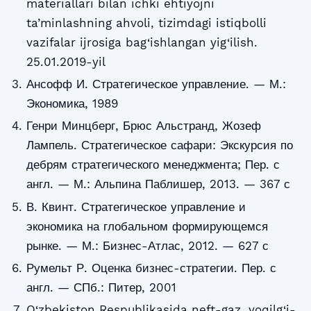
materiallari bilan ichki ehtiyojni
ta’minlashning ahvoli, tizimdagi istiqbolli
vazifalar ijrosiga bag‘ishlangan yig‘ilish.
25.01.2019-yil
Ансофф И. Стратегическое управление. — М.:
Экономика, 1989
Генри Минцберг, Брюс Альстранд, Жозеф
Лампель. Стратегическое сафари: Экскурсия по
дебрям стратегического менеджмента; Пер. с
англ. — М.: Альпина Паблишер, 2013. — 367 с
В. Квинт. Стратегическое управление и
экономика на глобальном формирующемся
рынке. — М.: Бизнес-Атлас, 2012. — 627 с
Румельт Р. Оценка бизнес-стратегии. Пер. с
англ. — СПб.: Питер, 2001
O‘zbekiston Respublikasida neft-gaz, yoqilg‘i-