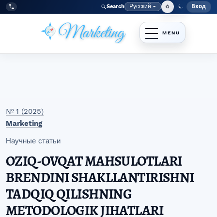
Перейти к главному меню навигации
Перейти к основному контенту
Перейти к нижнему колонтитулу сайта
Русский
Вход
Search
Меню
Язык
Tel:
+998977838464
№ 1 (2025)
Marketing
Научные статьи
OZIQ-OVQAT MAHSULOTLARI
BRENDINI SHAKLLANTIRISHNI
TADQIQ QILISHNING
METODOLOGIK JIHATLARI