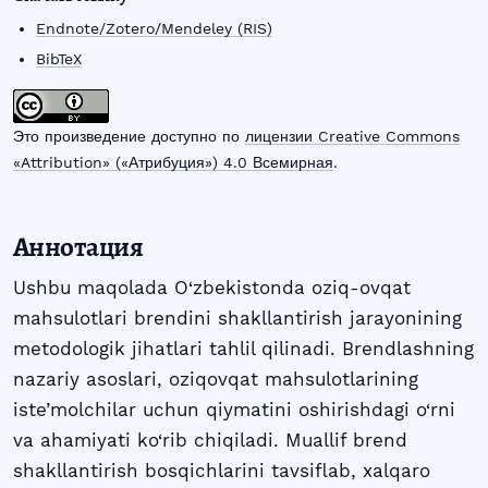
Endnote/Zotero/Mendeley (RIS)
BibTeX
Это произведение доступно по
лицензии Creative Commons
«Attribution» («Атрибуция») 4.0 Всемирная
.
Аннотация
Ushbu maqolada O‘zbekistonda oziq-ovqat
mahsulotlari brendini shakllantirish jarayonining
metodologik jihatlari tahlil qilinadi. Brendlashning
nazariy asoslari, oziqovqat mahsulotlarining
iste’molchilar uchun qiymatini oshirishdagi o‘rni
va ahamiyati ko‘rib chiqiladi. Muallif brend
shakllantirish bosqichlarini tavsiflab, xalqaro