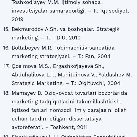
Toshxodjayev M.M. Ijtimoiy sohada
investitsiyalar samaradorligi. – T.: Iqtisodiyot,
2019
Bekmurodov A.Sh. va boshqalar. Strategik
marketing. – T.: TDIU, 2010
Boltaboyev M.R. To‘qimachilik sanoatida
marketing strategiyasi. – T.: Fan, 2004
Qosimova M.S., Ergashxo‘jayevа Sh.,
Abduhalilova L.T., Muhitdinova V., Yuldashev M.
Strategic Marketing. – T.: O‘qituvchi, 2004
Mamayev B. Oziq-ovqat tovarlari bozorlarida
marketing tadqiqotlarini takomillashtirish.
Iqtisod fanlari nomzodi ilmiy darajasini olish
uchun taqdim etilgan dissertatsiya
avtoreferati. – Toshkent, 2011