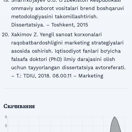
Sharifxo‘jayev U.U. O‘zbekiston Respublikasi
ommaviy axborot vositalari brend boshqaruvi
metodologiyasini takomillashtirish.
Dissertatsiya. – Toshkent, 2015
Xakimov Z. Yengil sanoat korxonalari
raqobatbardoshligini marketing strategiyalari
asosida oshirish. Iqtisodiyot fanlari bo‘yicha
falsafa doktori (PhD) ilmiy darajasini olish
uchun tayyorlangan dissertatsiya avtoreferati.
– T.: TDIU, 2018. 08.00.11 – Marketing
Скачивания