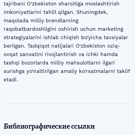
tajribani O‘zbekiston sharoitiga moslashtirish
imkoniyatlarini tahlil qilgan. Shuningdek,
maqolada milliy brendlarning
raqobatbardoshligini oshirish uchun marketing
strategiyalarini ishlab chiqish bo‘yicha tavsiyalar
berilgan. Tadqiqot natijalari O‘zbekiston oziq-
ovqat sanoatini rivojlantirish va ichki hamda
tashqi bozorlarda milliy mahsulotlarni ilgari
surishga yo‘naltirilgan amaliy ko‘rsatmalarni taklif
etadi.
Библиографические ссылки