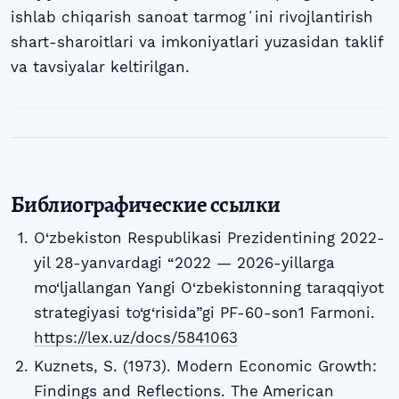
ishlab chiqarish sanoat tarmogʻini rivojlantirish
shart-sharoitlari va imkoniyatlari yuzasidan taklif
va tavsiyalar keltirilgan.
Библиографические ссылки
O‘zbekiston Respublikasi Prezidentining 2022-
yil 28-yanvardagi “2022 — 2026-yillarga
mo‘ljallangan Yangi O‘zbekistonning taraqqiyot
strategiyasi to‘g‘risida”gi PF-60-son1 Farmoni.
https://lex.uz/docs/5841063
Kuznets, S. (1973). Modern Economic Growth:
Findings and Reflections. The American