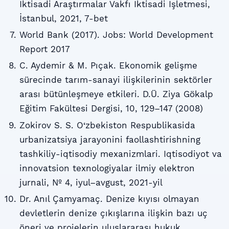
İktisadi Araştırmalar Vakfı İktisadi İşletmesi,
İstanbul, 2021, 7-bet
World Bank (2017). Jobs: World Development
Report 2017
C. Aydemir & M. Pıçak. Ekonomik gelişme
sürecinde tarım-sanayi ilişkilerinin sektörler
arası bütünleşmeye etkileri. D.Ü. Ziya Gökalp
Eğitim Fakültesi Dergisi, 10, 129–147 (2008)
Zokirov S. S. O‘zbekiston Respublikasida
urbanizatsiya jarayonini faollashtirishning
tashkiliy-iqtisodiy mexanizmlari. Iqtisodiyot va
innovatsion texnologiyalar ilmiy elektron
jurnali, № 4, iyul–avgust, 2021-yil
Dr. Anıl Çamyamaç. Denize kıyısı olmayan
devletlerin denize çıkışlarına ilişkin bazı uç
öneri ve projelerin uluslararası hukuk