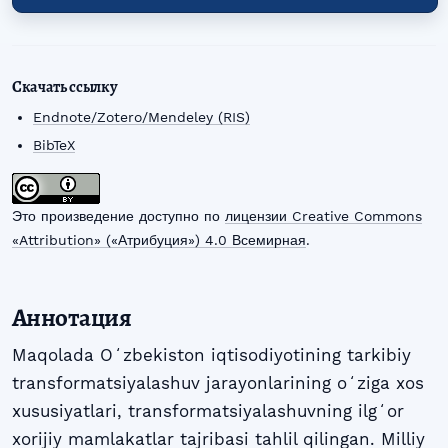
Скачать ссылку
Endnote/Zotero/Mendeley (RIS)
BibTeX
Это произведение доступно по
лицензии Creative Commons
«Attribution» («Атрибуция») 4.0 Всемирная
.
Аннотация
Maqolada Oʻzbekiston iqtisodiyotining tarkibiy
transformatsiyalashuv jarayonlarining oʻziga xos
xususiyatlari, transformatsiyalashuvning ilgʻor
xorijiy mamlakatlar tajribasi tahlil qilingan. Milliy