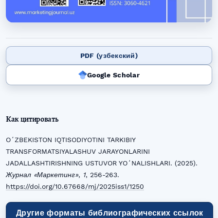
PDF (узбекский)
Google Scholar
Как цитировать
OʻZBEKISTON IQTISODIYOTINI TARKIBIY
TRANSFORMATSIYALASHUV JARAYONLARINI
JADALLASHTIRISHNING USTUVOR YOʻNALISHLARI. (2025).
Журнал «Маркетинг»
,
1
, 256-263.
https://doi.org/10.67668/mj/2025iss1/1250
Другие форматы библиографических ссылок