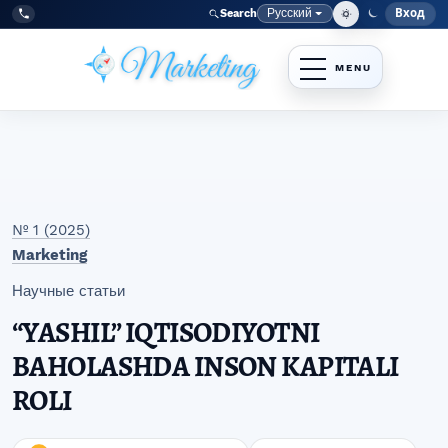
Перейти к главному меню навигации
Перейти к основному контенту
Перейти к нижнему колонтитулу сайта
Русский
Вход
Search
Меню
Язык
Tel:
+998977838464
№ 1 (2025)
Marketing
Научные статьи
“YASHIL” IQTISODIYOTNI
BAHOLASHDA INSON KAPITALI
ROLI