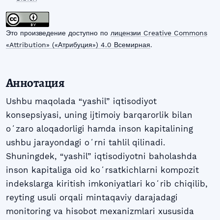
Это произведение доступно по
лицензии Creative Commons
«Attribution» («Атрибуция») 4.0 Всемирная
.
Аннотация
Ushbu maqolada “yashil” iqtisodiyot
konsepsiyasi, uning ijtimoiy barqarorlik bilan
oʻzaro aloqadorligi hamda inson kapitalining
ushbu jarayondagi oʻrni tahlil qilinadi.
Shuningdek, “yashil” iqtisodiyotni baholashda
inson kapitaliga oid koʻrsatkichlarni kompozit
indekslarga kiritish imkoniyatlari koʻrib chiqilib,
reyting usuli orqali mintaqaviy darajadagi
monitoring va hisobot mexanizmlari xususida