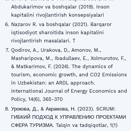
Abdukarimov va boshqalar (2019). Inson
kapitalini rivojlantirish konsepsiyalari
Nazarov R. va boshqalar (2021). Barqaror
iqtisodiyot sharoitida inson kapitalini
rivojlantirish masalalari. T
Qodirov, A., Urakova, D., Amonov, M.,
Masharipova, M., Ibadullaev, E., Xolmurotov, F.,
& Matkarimov, F. (2024). The dynamics of
tourism, economic growth, and CO2 Emissions
in Uzbekistan: an ARDL approach.
International Journal of Energy Economics and
Policy, 14(6), 365-370
Урокова, Д., & Акрамова, Н. (2023). SCRUM:
ГИБКИЙ ПОДХОД К УПРАВЛЕНИЮ ПРОЕКТАМИ
СФЕРА ТУРИЗМА. Talqin va tadqiqotlar, 1(1)