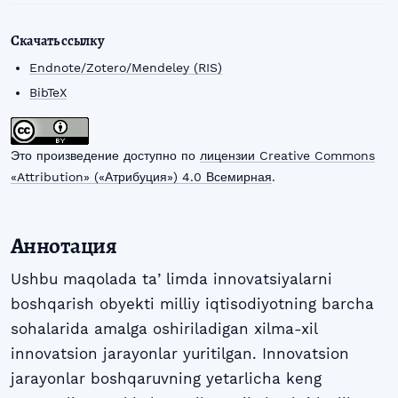
Скачать ссылку
Endnote/Zotero/Mendeley (RIS)
BibTeX
Это произведение доступно по
лицензии Creative Commons
«Attribution» («Атрибуция») 4.0 Всемирная
.
Аннотация
Ushbu maqolada taʼlimda innovatsiyalarni
boshqarish obyekti milliy iqtisodiyotning barcha
sohalarida amalga oshiriladigan xilma-xil
innovatsion jarayonlar yuritilgan. Innovatsion
jarayonlar boshqaruvning yetarlicha keng