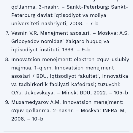
qo‘llanma. 3-nashr. – Sankt-Peterburg: Sankt-
Peterburg davlat iqtisodiyot va moliya
universiteti nashriyoti, 2008. – 7-b
Vesnin V.R. Menejment asoslari. – Moskva: A.S.
Griboyedov nomidagi Xalqaro huquq va
iqtisodiyot instituti, 1999. – 9-b
Innovatsion menejment: elektron o‘quv-uslubiy
majmua. 1-qism. Innovatsion menejment
asoslari / BDU, Iqtisodiyot fakulteti, Innovatika
va tadbirkorlik faoliyati kafedrasi; tuzuvchi:
O.Yu. Jukovskaya. – Minsk: BDU, 2022. – 105-b
Muxamedyarov A.M. Innovatsion menejment:
o‘quv qo‘llanma. 2-nashr. – Moskva: INFRA-M,
2008. – 10-b