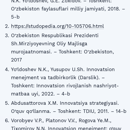
N.K. Yo‘ldoshev, G.E. Zoxidov. – Toshkent:
O‘zbekiston faylasuflari milliy jamiyati, 2018. –
5-b
https://studopedia.org/10-105706.html
O‘zbekiston Respublikasi Prezidenti
Sh.Mirziyoyevning Oliy Majlisga
murojaatnomasi. – Toshkent: O‘zbekiston,
2017
Yo‘ldoshev N.K., Yusupov U.Sh. Innovatsion
menejment va tadbirkorlik (Darslik). –
Toshkent: Innovatsion rivojlanish nashriyot-
matbaa uyi, 2022. – 4-b
Abdusattorova X.M. Innovatsiya strategiyasi.
O‘quv qo‘llanma. – Toshkent: TDIU, 2011. – 14-b
Vorobyev V.P., Platonov V.V., Rogova Ye.M.,
Tixomirov N.N. Innovatsion menejment: o‘quv