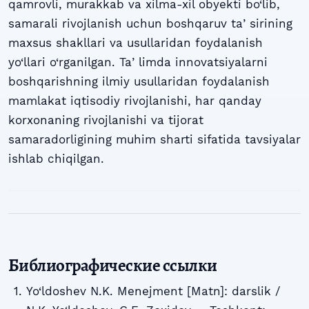
qamrovli, murakkab va xilma-xil obyekti bo‘lib,
samarali rivojlanish uchun boshqaruv taʼsirining
maxsus shakllari va usullaridan foydalanish
yo‘llari o‘rganilgan. Taʼlimda innovatsiyalarni
boshqarishning ilmiy usullaridan foydalanish
mamlakat iqtisodiy rivojlanishi, har qanday
korxonaning rivojlanishi va tijorat
samaradorligining muhim sharti sifatida tavsiyalar
ishlab chiqilgan.
Библиографические ссылки
Yo‘ldoshev N.K. Menejment [Matn]: darslik /