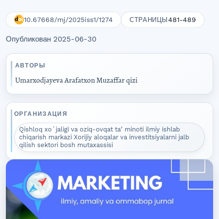
10.67668/mj/2025iss1/1274
481-489
СТРАНИЦЫ
Опубликован 2025-06-30
АВТОРЫ
Umarxodjayeva Arafatxon Muzaffar qizi
ОРГАНИЗАЦИЯ
Qishloq xoʻjaligi va oziq-ovqat taʼminoti ilmiy ishlab
chiqarish markazi Xorijiy aloqalar va investitsiyalarni jalb
qilish sektori bosh mutaxassisi