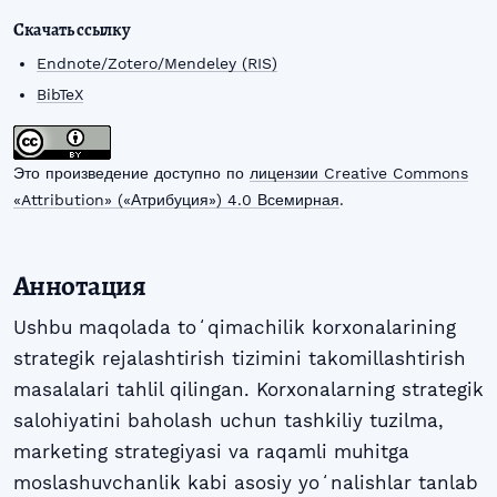
Скачать ссылку
Endnote/Zotero/Mendeley (RIS)
BibTeX
Это произведение доступно по
лицензии Creative Commons
«Attribution» («Атрибуция») 4.0 Всемирная
.
Аннотация
Ushbu maqolada toʻqimachilik korxonalarining
strategik rejalashtirish tizimini takomillashtirish
masalalari tahlil qilingan. Korxonalarning strategik
salohiyatini baholash uchun tashkiliy tuzilma,
marketing strategiyasi va raqamli muhitga
moslashuvchanlik kabi asosiy yoʻnalishlar tanlab