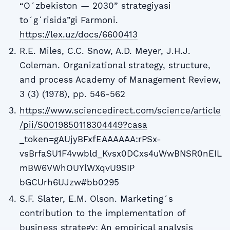
“Oʻzbekiston — 2030” strategiyasi
toʻgʻrisida”gi Farmoni.
https://lex.uz/docs/6600413
R.E. Miles, C.C. Snow, A.D. Meyer, J.H.J.
Coleman. Organizational strategy, structure,
and process Academy of Management Review,
3 (3) (1978), pp. 546-562
https://www.sciencedirect.com/science/article
/pii/S0019850118304449?casa
_token=gAUjyBFxfEAAAAAA:rPSx-
vsBrfaSU1F4vwbld_Kvsx0DCxs4uWwBNSR0nEIL
mBW6VWhOUYlWXqvU9SIP
bGCUrh6UJzw#bb0295
S.F. Slater, E.M. Olson. Marketingʻs
contribution to the implementation of
business strategy: An empirical analysis