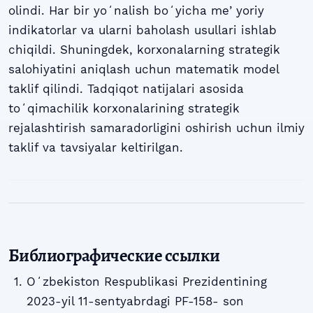
olindi. Har bir yoʻnalish boʻyicha meʼyoriy
indikatorlar va ularni baholash usullari ishlab
chiqildi. Shuningdek, korxonalarning strategik
salohiyatini aniqlash uchun matematik model
taklif qilindi. Tadqiqot natijalari asosida
toʻqimachilik korxonalarining strategik
rejalashtirish samaradorligini oshirish uchun ilmiy
taklif va tavsiyalar keltirilgan.
Библиографические ссылки
Oʻzbekiston Respublikasi Prezidentining
2023-yil 11-sentyabrdagi PF-158- son