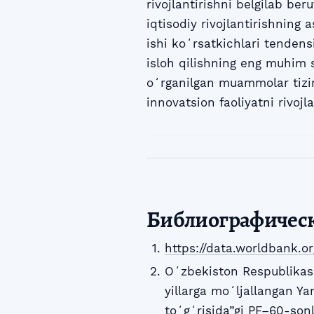
rivojlantirishni belgilab ber
iqtisodiy rivojlantirishning 
ishi koʻrsatkichlari tendensi
isloh qilishning eng muhim sh
oʻrganilgan muammolar tiziml
innovatsion faoliyatni rivojlan
Библиографичес
https://data.worldbank.or
Oʻzbekiston Respublikasi
yillarga moʻljallangan Ya
toʻgʻrisida”gi PF–60-son