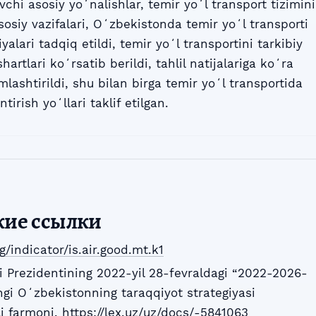
uvchi asosiy yoʻnalishlar, temir yoʻl transport tizimini
asosiy vazifalari, Oʻzbekistonda temir yoʻl transporti
yalari tadqiq etildi, temir yoʻl transportini tarkibiy
artlari koʻrsatib berildi, tahlil natijalariga koʻra
ashtirildi, shu bilan birga temir yoʻl transportida
tirish yoʻllari taklif etilgan.
кие ссылки
g/indicator/is.air.good.mt.k1
 Prezidentining 2022-yil 28-fevraldagi “2022-2026-
ngi Oʻzbekistonning taraqqiyot strategiyasi
li farmoni.
https://lex.uz/uz/docs/-5841063