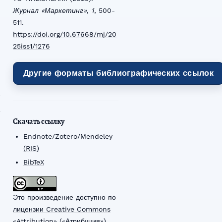
Журнал «Маркетинг»
,
1
, 500-
511.
https://doi.org/10.67668/mj/20
25iss1/1276
Другие форматы библиографических ссылок
Скачать ссылку
Endnote/Zotero/Mendeley
(RIS)
BibTeX
Это произведение доступно по
лицензии Creative Commons
«Attribution» («Атрибуция»)