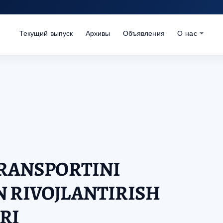
Текущий выпуск
Архивы
Объявления
О нас
TRANSPORTINI
 RIVOJLANTIRISH
RI