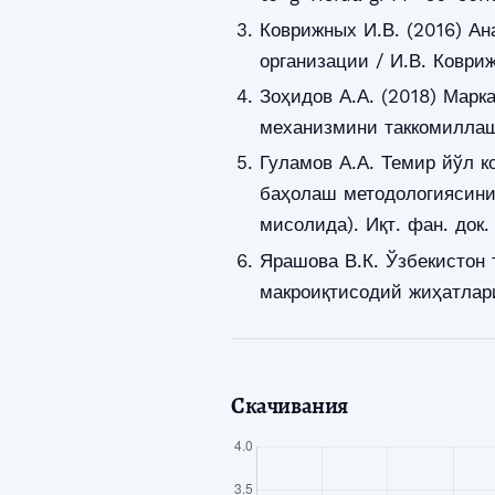
Коврижных И.В. (2016) Ан
организации / И.В. Коври
Зоҳидов А.А. (2018) Мар
механизмини таккомиллашт
Гуламов А.А. Темир йўл к
баҳолаш методологиясини
мисолида). Иқт. фан. док.
Ярашова В.К. Ўзбекистон
макроиқтисодий жиҳатлари.
Скачивания