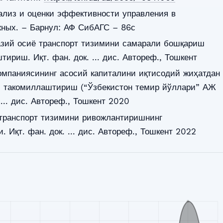
ализ и оценки эффективности управления в
жных. – Барнул: АФ СибАГС – 86с
казий осиё транспорт тизимини самарали бошқариш
ириш. Иқт. фан. док. ... дис. Автореф., Тошкент
омпаниясининг асосий капиталини иқтисодий жиҳатдан
 такомиллаштириш (“Ўзбекистон темир йўллари” АЖ
 ... дис. Автореф., Тошкент 2020
 транспорт тизимини ривожлантиришнинг
 Иқт. фан. док. ... дис. Автореф., Тошкент 2022