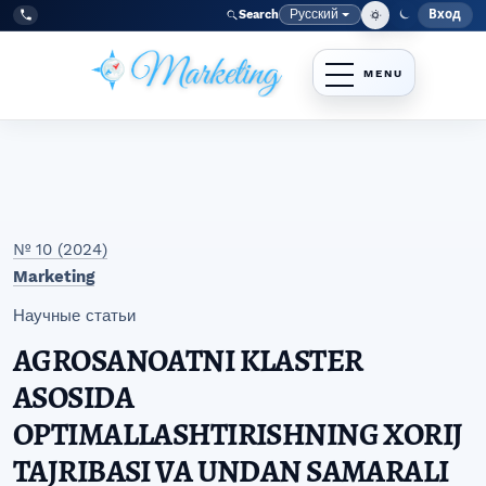
Перейти к главному меню навигации
Перейти к основному контенту
Перейти к нижнему колонтитулу сайта
Русский
Вход
Search
Меню
Язык
Tel:
+998977838464
№ 10 (2024)
Marketing
Научные статьи
AGROSANOATNI KLASTER
ASOSIDA
OPTIMALLASHTIRISHNING XORIJ
TAJRIBASI VA UNDAN SAMARALI