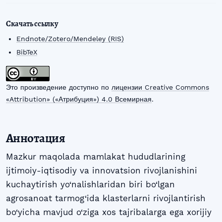
Скачать ссылку
Endnote/Zotero/Mendeley (RIS)
BibTeX
Это произведение доступно по
лицензии Creative Commons
«Attribution» («Атрибуция») 4.0 Всемирная
.
Аннотация
Mazkur maqolada mamlakat hududlarining
ijtimoiy-iqtisodiy va innovatsion rivojlanishini
kuchaytirish yo‘nalishlaridan biri bo‘lgan
agrosanoat tarmog‘ida klasterlarni rivojlantirish
bo‘yicha mavjud o‘ziga xos tajribalarga ega xorijiy