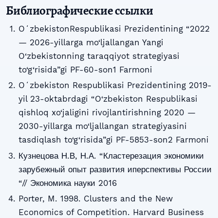
Библиографические ссылки
OʻzbekistonRespublikasi Prezidentining “2022
— 2026-yillarga mo‘ljallangan Yangi
O‘zbekistonning taraqqiyot strategiyasi
to‘g‘risida”gi PF-60-son1 Farmoni
Oʻzbekiston Respublikasi Prezidentining 2019-
yil 23-oktabrdagi “O‘zbekiston Respublikasi
qishloq xo‘jaligini rivojlantirishning 2020 —
2030-yillarga mo‘ljallangan strategiyasini
tasdiqlash to‘g‘risida”gi PF-5853-son2 Farmoni
Кузнецова Н.В, Н.А. “Кластерезация экономики
зарубежный опыт развития иперспективы России
“// Экономика науки 2016
Porter, M. 1998. Clusters and the New
Economics of Competition. Harvard Business