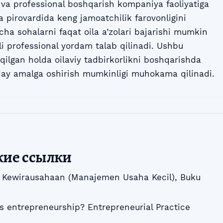
i va professional boshqarish kompaniya faoliyatiga
esa pirovardida keng jamoatchilik farovonligini
cha sohalarni faqat oila a’zolari bajarishi mumkin
i professional yordam talab qilinadi. Ushbu
qilgan holda oilaviy tadbirkorlikni boshqarishda
ay amalga oshirish mumkinligi muhokama qilinadi.
кие ссылки
). Kewirausahaan (Manajemen Usaha Kecil), Buku
is entrepreneurship? Entrepreneurial Practice