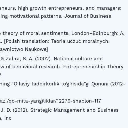
preneurs, high growth entrepreneurs, and managers:
ing motivational patterns. Journal of Business
he theory of moral sentiments. London–Edinburgh: A.
ll. [Polish translation: Teoria uczuć moralnych.
awnictwo Naukowe]
 & Zahra, S. A. (2002). National culture and
ew of behavioral research. Entrepreneurship Theory
2
ing “Oilaviy tadbirkorlik to‘g‘risida”gi Qonuni (2012-
zi/qo-mita-yangiliklar/12276-shablon-117
, J. D. (2012). Strategic Management and Business
, Inc