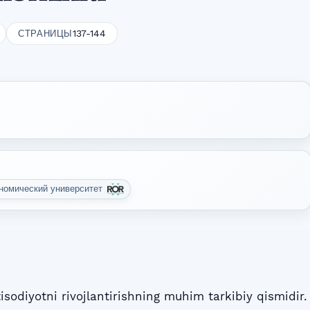
137-144
СТРАНИЦЫ
ономический университет
qtisodiyotni rivojlantirishning muhim tarkibiy qismidir.