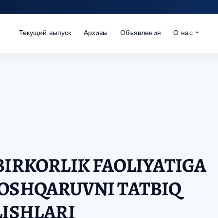
Текущий выпуск
Архивы
Объявления
О нас
BIRKORLIK FAOLIYATIGA
BOSHQARUVNI TATBIQ
LISHLARI