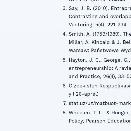
Say, J. B. (2010). Entre
Contrasting and overlapp
Venturing, 5(4), 221-234
Smith, A. (1759/1989). T
Millar, A. Kincaid & J. Be
Warsaw: Państwowe Wyd
Hayton, J. C., George, G.,
entrepreneurship: A revi
and Practice, 26(4), 33-5
O‘zbekiston Respublikasin
yil 26-aprel)
stat.uz/uz/matbuot-marka
Wheelen, T. L., & Hunger
Policy, Pearson Education