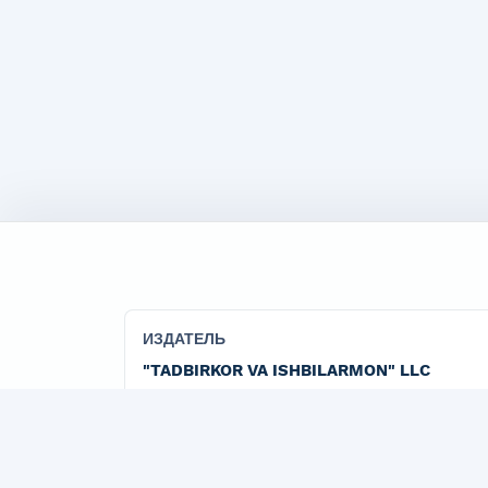
ИЗДАТЕЛЬ
"TADBIRKOR VA ISHBILARMON" LLC
Официальная издательская организация журна