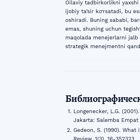
Oilaviy tadbirkorlikni yaxsh
ijobiy ta’sir ko‘rsatadi, bu 
oshiradi. Buning sababi, bar
emas, shuning uchun tegishl
maqolada menejerlarni jalb 
strategik menejmentni qand
Библиографичес
Longenecker, L.G. (2001
Jakarta: Salemba Empat
Gedeon, S. (1990). What 
Review, 1(3), 16-352323