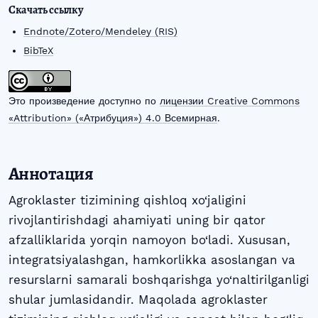
Скачать ссылку
Endnote/Zotero/Mendeley (RIS)
BibTeX
Это произведение доступно по
лицензии Creative Commons
«Attribution» («Атрибуция») 4.0 Всемирная
.
Аннотация
Agroklaster tizimining qishloq xo‘jaligini
rivojlantirishdagi ahamiyati uning bir qator
afzalliklarida yorqin namoyon bo‘ladi. Xususan,
integratsiyalashgan, hamkorlikka asoslangan va
resurslarni samarali boshqarishga yo‘naltirilganligi
shular jumlasidandir. Maqolada agroklaster