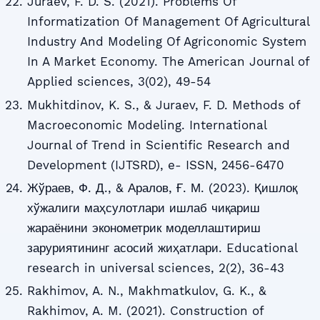
Juraev, F. D. S. (2021). Problems Of
Informatization Of Management Of Agricultural
Industry And Modeling Of Agriconomic System
In A Market Economy. The American Journal of
Applied sciences, 3(02), 49-54
Mukhitdinov, K. S., & Juraev, F. D. Methods of
Macroeconomic Modeling. International
Journal of Trend in Scientific Research and
Development (IJTSRD), e- ISSN, 2456-6470
Жўраев, Ф. Д., & Аралов, Ғ. М. (2023). Қишлоқ
хўжалиги маҳсулотлари ишлаб чиқариш
жараёнини эконометрик моделлаштириш
заруриятининг асосий жиҳатлари. Educational
research in universal sciences, 2(2), 36-43
Rakhimov, A. N., Makhmatkulov, G. K., &
Rakhimov, A. M. (2021). Construction of