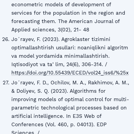
econometric models of development of
services for the population in the region and
forecasting them. The American Journal of
Applied sciences, 3(02), 21- 48
Joʻrayev, F. (2023). Agroklaster tizimini
optimallashtirish usullari: noaniqlikni algoritm
va model yordamida minimallashtirish.
Iqtisodiyot va taʼlim, 24(6), 306-314. /
https://doi.org/10.55439/ECED/vol24_iss6/%25x
Joʻrayev, F. D., Ochilov, M. A., Rakhimov, A. M.,
& Doliyev, S. Q. (2023). Algorithms for
improving models of optimal control for multi-
parametric technological processes based on
artificial intelligence. In E3S Web of
Conferences (Vol. 460, p. 04013). EDP
Sciences. /