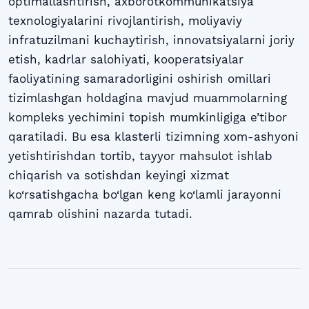
optimallashtirish, axborotkommunikatsiya
texnologiyalarini rivojlantirish, moliyaviy
infratuzilmani kuchaytirish, innovatsiyalarni joriy
etish, kadrlar salohiyati, kooperatsiyalar
faoliyatining samaradorligini oshirish omillari
tizimlashgan holdagina mavjud muammolarning
kompleks yechimini topish mumkinligiga e’tibor
qaratiladi. Bu esa klasterli tizimning xom-ashyoni
yetishtirishdan tortib, tayyor mahsulot ishlab
chiqarish va sotishdan keyingi xizmat
ko‘rsatishgacha bo‘lgan keng ko‘lamli jarayonni
qamrab olishini nazarda tutadi.