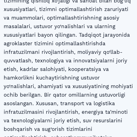
tizimining qishloq xo‘jaligi va sanoat bilan bog‘liq
xususiyatlari, tizimni optimallashtirish zaruriyati
va muammolari, optimallashtirishning asosiy
masalalari, ustuvor yo‘nalishlari va ularning
xususiyatlari bayon qilingan. Tadqiqot jarayonida
agroklaster tizimini optimallashtirishda
infratuzilmani rivojlantirish, moliyaviy qo‘llab-
quvvatlash, texnologiya va innovatsiyalarni joriy
etish, kadrlar salohiyati, kooperatsiya va
hamkorlikni kuchaytirishning ustuvor
yo‘nalishlari, ahamiyati va xususiyatining mohiyati
ochib berilgan. Bir qator omillarning ustuvorligi
asoslangan. Xususan, transport va logistika
infratuzilmasini rivojlantirish, energiya ta’minoti
va texnologiyalarni joriy etish, suv resurslarini
boshqarish va sug‘orish tizimlarini