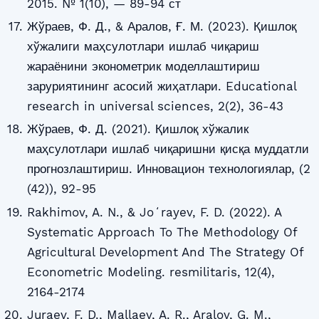
2015. № 1(10), — 89-94 ст
Жўраев, Ф. Д., & Аралов, Ғ. М. (2023). Қишлоқ
хўжалиги маҳсулотлари ишлаб чиқариш
жараёнини эконометрик моделлаштириш
заруриятининг асосий жиҳатлари. Educational
research in universal sciences, 2(2), 36-43
Жўраев, Ф. Д. (2021). Қишлоқ хўжалик
маҳсулотлари ишлаб чиқаришни қисқа муддатли
прогнозлаштириш. Инновацион технологиялар, (2
(42)), 92-95
Rakhimov, A. N., & Joʻrayev, F. D. (2022). A
Systematic Approach To The Methodology Of
Agricultural Development And The Strategy Of
Econometric Modeling. resmilitaris, 12(4),
2164-2174
Juraev, F. D., Mallaev, A. R., Aralov, G. M.,