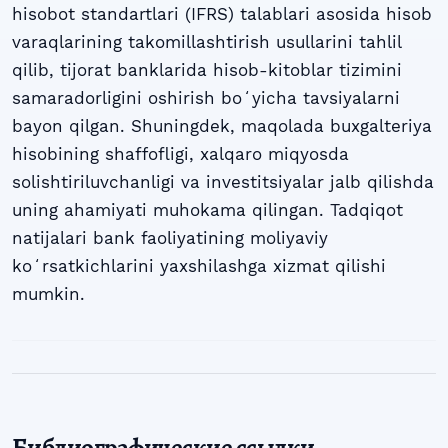
hisobot standartlari (IFRS) talablari asosida hisob
varaqlarining takomillashtirish usullarini tahlil
qilib, tijorat banklarida hisob-kitoblar tizimini
samaradorligini oshirish boʻyicha tavsiyalarni
bayon qilgan. Shuningdek, maqolada buxgalteriya
hisobining shaffofligi, xalqaro miqyosda
solishtiriluvchanligi va investitsiyalar jalb qilishda
uning ahamiyati muhokama qilingan. Tadqiqot
natijalari bank faoliyatining moliyaviy
koʻrsatkichlarini yaxshilashga xizmat qilishi
mumkin.
Библиографические ссылки