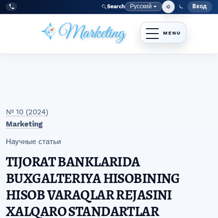
Перейти к главному меню навигации
Перейти к основному контенту
Перейти к нижнему колонтитулу сайта
Русский
Вход
Search
Меню
Язык
Tel:
+998977838464
№ 10 (2024)
Marketing
Научные статьи
TIJORAT BANKLARIDA
BUXGALTERIYA HISOBINING
HISOB VARAQLAR REJASINI
XALQARO STANDARTLAR