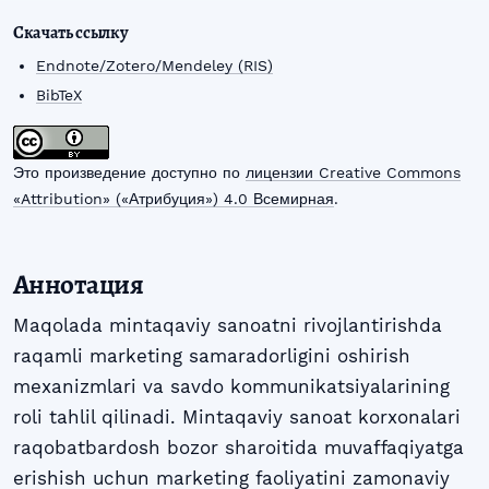
Скачать ссылку
Endnote/Zotero/Mendeley (RIS)
BibTeX
Это произведение доступно по
лицензии Creative Commons
«Attribution» («Атрибуция») 4.0 Всемирная
.
Аннотация
Maqolada mintaqaviy sanoatni rivojlantirishda
raqamli marketing samaradorligini oshirish
mexanizmlari va savdo kommunikatsiyalarining
roli tahlil qilinadi. Mintaqaviy sanoat korxonalari
raqobatbardosh bozor sharoitida muvaffaqiyatga
erishish uchun marketing faoliyatini zamonaviy