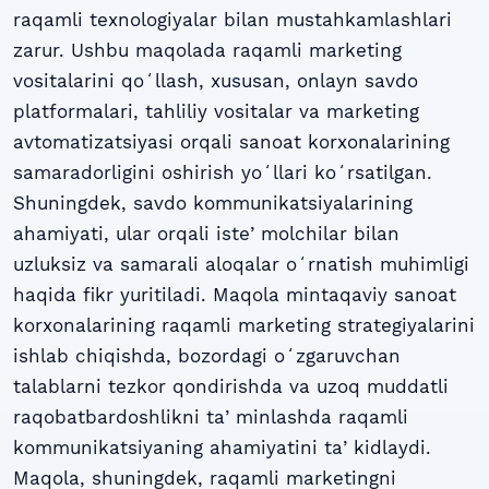
raqamli texnologiyalar bilan mustahkamlashlari
zarur. Ushbu maqolada raqamli marketing
vositalarini qoʻllash, xususan, onlayn savdo
platformalari, tahliliy vositalar va marketing
avtomatizatsiyasi orqali sanoat korxonalarining
samaradorligini oshirish yoʻllari koʻrsatilgan.
Shuningdek, savdo kommunikatsiyalarining
ahamiyati, ular orqali isteʼmolchilar bilan
uzluksiz va samarali aloqalar oʻrnatish muhimligi
haqida fikr yuritiladi. Maqola mintaqaviy sanoat
korxonalarining raqamli marketing strategiyalarini
ishlab chiqishda, bozordagi oʻzgaruvchan
talablarni tezkor qondirishda va uzoq muddatli
raqobatbardoshlikni taʼminlashda raqamli
kommunikatsiyaning ahamiyatini taʼkidlaydi.
Maqola, shuningdek, raqamli marketingni