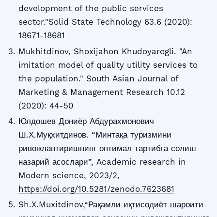
development of the public services
sector."Solid State Technology 63.6 (2020):
18671-18681
Mukhitdinov, Shoxijahon Khudoyarogli. "An
imitation model of quality utility services to
the population." South Asian Journal of
Marketing & Management Research 10.12
(2020): 44-50
Юлдошев Дониёр Абдурахмонович
Ш.Х.Муқхитдинов. “Минтақа туризмини
ривожлантиришнинг оптимал тартибга солиш
назарий асослари”, Academic research in
Modern science, 2023/2,
https://doi.org/10.5281/zenodo.7623681
Sh.X.Muxitdinov,“Рақамли иқтисодиёт шароити