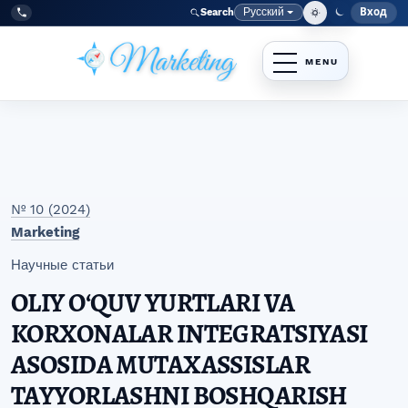
Перейти к главному меню навигации
Перейти к основному контенту
Перейти к нижнему колонтитулу сайта
Русский
Вход
Search
Меню
Язык
Tel:
+998977838464
№ 10 (2024)
Marketing
Научные статьи
OLIY OʻQUV YURTLARI VA
KORXONALAR INTEGRATSIYASI
ASOSIDA MUTAXASSISLAR
TAYYORLASHNI BOSHQARISH