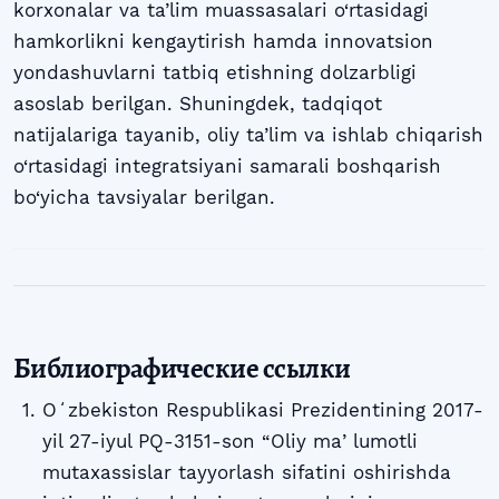
korxonalar va ta’lim muassasalari o‘rtasidagi
hamkorlikni kengaytirish hamda innovatsion
yondashuvlarni tatbiq etishning dolzarbligi
asoslab berilgan. Shuningdek, tadqiqot
natijalariga tayanib, oliy ta’lim va ishlab chiqarish
o‘rtasidagi integratsiyani samarali boshqarish
bo‘yicha tavsiyalar berilgan.
Библиографические ссылки
Oʻzbekiston Respublikasi Prezidentining 2017-
yil 27-iyul PQ-3151-son “Oliy maʼlumotli
mutaxassislar tayyorlash sifatini oshirishda