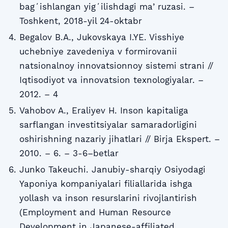
bagʻishlangan yigʻilishdagi maʼruzasi. –
Toshkent, 2018-yil 24-oktabr
Begalov B.A., Jukovskaya I.YE. Visshiye
uchebniye zavedeniya v formirovanii
natsionalnoy innovatsionnoy sistemi strani //
Iqtisodiyot va innovatsion texnologiyalar. –
2012. – 4
Vahobov A., Eraliyev H. Inson kapitaliga
sarflangan investitsiyalar samaradorligini
oshirishning nazariy jihatlari // Birja Ekspert. –
2010. – 6. – 3-6–betlar
Junko Takeuchi. Janubiy-sharqiy Osiyodagi
Yaponiya kompaniyalari filiallarida ishga
yollash va inson resurslarini rivojlantirish
(Employment and Human Resource
Development in Japanese-affiliated