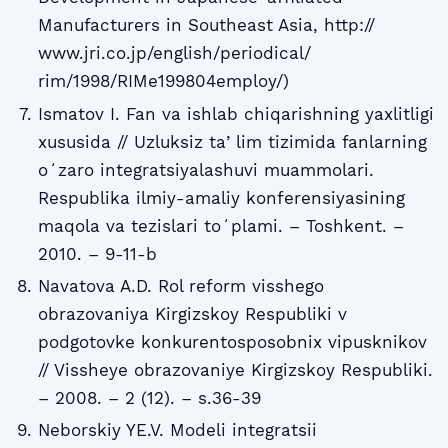
Manufacturers in Southeast Asia, http://
www.jri.co.jp/english/periodical/
rim/1998/RIMe199804employ/)
Ismatov I. Fan va ishlab chiqarishning yaxlitligi
xususida // Uzluksiz taʼlim tizimida fanlarning
oʻzaro integratsiyalashuvi muammolari.
Respublika ilmiy-amaliy konferensiyasining
maqola va tezislari toʻplami. – Toshkent. –
2010. – 9-11-b
Navatova A.D. Rol reform visshego
obrazovaniya Kirgizskoy Respubliki v
podgotovke konkurentosposobnix vipusknikov
// Vissheye obrazovaniye Kirgizskoy Respubliki.
– 2008. – 2 (12). – s.36-39
Neborskiy YE.V. Modeli integratsii