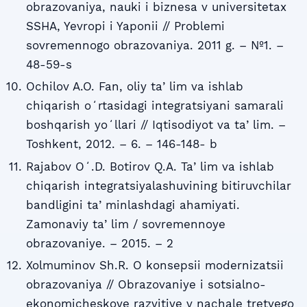
obrazovaniya, nauki i biznesa v universitetax
SSHA, Yevropi i Yaponii // Problemi
sovremennogo obrazovaniya. 2011 g. – №1. –
48-59-s
Ochilov A.O. Fan, oliy taʼlim va ishlab
chiqarish oʻrtasidagi integratsiyani samarali
boshqarish yoʻllari // Iqtisodiyot va taʼlim. –
Toshkent, 2012. – 6. – 146-148- b
Rajabov Oʻ.D. Botirov Q.A. Taʼlim va ishlab
chiqarish integratsiyalashuvining bitiruvchilar
bandligini taʼminlashdagi ahamiyati.
Zamonaviy taʼlim / sovremennoye
obrazovaniye. – 2015. – 2
Xolmuminov Sh.R. O konsepsii modernizatsii
obrazovaniya // Obrazovaniye i sotsialno-
ekonomicheskoye razvitiye v nachale tretyego