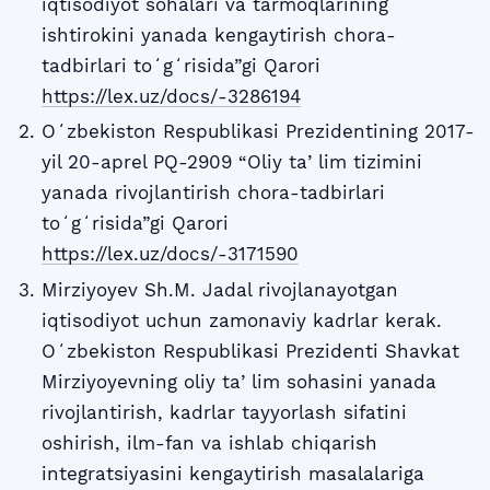
iqtisodiyot sohalari va tarmoqlarining
ishtirokini yanada kengaytirish chora-
tadbirlari toʻgʻrisida”gi Qarori
https://lex.uz/docs/-3286194
Oʻzbekiston Respublikasi Prezidentining 2017-
yil 20-aprel PQ-2909 “Oliy taʼlim tizimini
yanada rivojlantirish chora-tadbirlari
toʻgʻrisida”gi Qarori
https://lex.uz/docs/-3171590
Mirziyoyev Sh.M. Jadal rivojlanayotgan
iqtisodiyot uchun zamonaviy kadrlar kerak.
Oʻzbekiston Respublikasi Prezidenti Shavkat
Mirziyoyevning oliy taʼlim sohasini yanada
rivojlantirish, kadrlar tayyorlash sifatini
oshirish, ilm-fan va ishlab chiqarish
integratsiyasini kengaytirish masalalariga