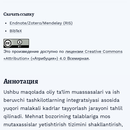
Скачать ссылку
Endnote/Zotero/Mendeley (RIS)
BibTeX
Это произведение доступно по
лицензии Creative Commons
«Attribution» («Атрибуция») 4.0 Всемирная
.
Аннотация
Ushbu maqolada oliy ta’lim muassasalari va ish
beruvchi tashkilotlarning integratsiyasi asosida
yuqori malakali kadrlar tayyorlash jarayoni tahlil
qilinadi. Mehnat bozorining talablariga mos
mutaxassislar yetishtirish tizimini shakllantirish,