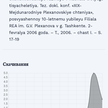
tisyacheletiya. Tez. dokl. konf. «XIX-
Mejdunarodniye Plexanovskiye chteniya»,
posvyashennoy 10-letnemu yubileyu Filiala
REA im. G.V. Plexanova v g. Tashkente. 2-
fevralya 2006 goda. – T., 2006. – chast I. – S.
17-19
Скачивания