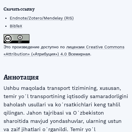
Скачать ссылку
Endnote/Zotero/Mendeley (RIS)
BibTeX
Это произведение доступно по
лицензии Creative Commons
«Attribution» («Атрибуция») 4.0 Всемирная
.
Аннотация
Ushbu maqolada transport tizimining, xususan,
temir yoʻl transportining iqtisodiy samaradorligini
baholash usullari va koʻrsatkichlari keng tahlil
qilingan. Jahon tajribasi va Oʻzbekiston
sharoitida mavjud yondashuvlar, ularning ustun
va zaif jihatlari oʻrganildi. Temir yoʻl