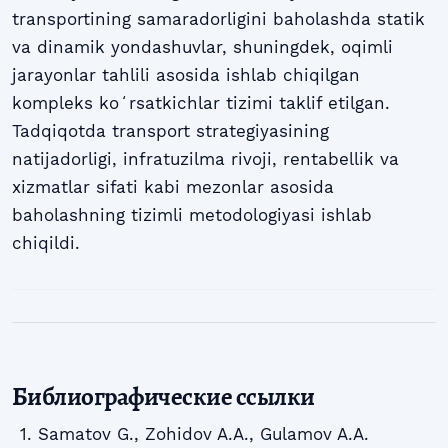
transportining samaradorligini baholashda statik
va dinamik yondashuvlar, shuningdek, oqimli
jarayonlar tahlili asosida ishlab chiqilgan
kompleks koʻrsatkichlar tizimi taklif etilgan.
Tadqiqotda transport strategiyasining
natijadorligi, infratuzilma rivoji, rentabellik va
xizmatlar sifati kabi mezonlar asosida
baholashning tizimli metodologiyasi ishlab
chiqildi.
Библиографические ссылки
Samatov G., Zohidov A.A., Gulamov A.A.