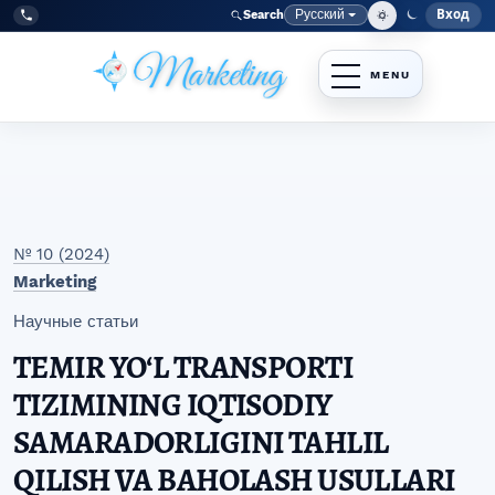
Перейти к главному меню навигации
Перейти к основному контенту
Перейти к нижнему колонтитулу сайта
Русский
Вход
Search
Меню
Язык
Tel:
+998977838464
№ 10 (2024)
Marketing
Научные статьи
TEMIR YOʻL TRANSPORTI
TIZIMINING IQTISODIY
SAMARADORLIGINI TAHLIL
QILISH VA BAHOLASH USULLARI