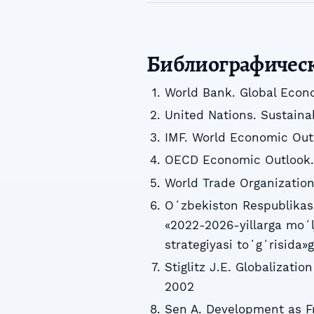
Библиографичес
World Bank. Global Econ
United Nations. Sustaina
IMF. World Economic Outl
OECD Economic Outlook. 
World Trade Organization
Oʻzbekiston Respublikasi
«2022-2026-yillarga moʻl
strategiyasi toʻgʻrisida»
Stiglitz J.E. Globalizati
2002
Sen A. Development as Fr