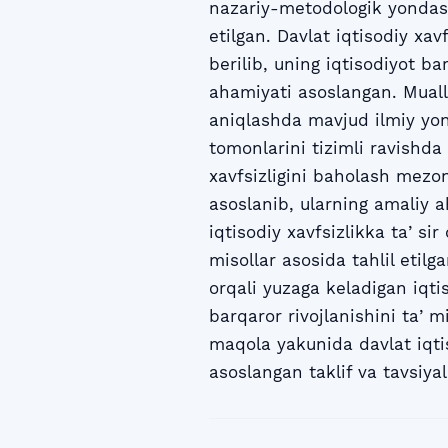
nazariy-metodologik yondash
etilgan. Davlat iqtisodiy x
berilib, uning iqtisodiyot ba
ahamiyati asoslangan. Muallif
aniqlashda mavjud ilmiy yond
tomonlarini tizimli ravishda
xavfsizligini baholash mezonl
asoslanib, ularning amaliy a
iqtisodiy xavfsizlikka taʼsir
misollar asosida tahlil etil
orqali yuzaga keladigan iqt
barqaror rivojlanishini taʼm
maqola yakunida davlat iqti
asoslangan taklif va tavsiyal