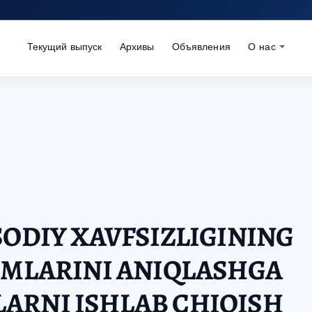
Текущий выпуск
Архивы
Объявления
О нас
SODIY XAVFSIZLIGINING
SMLARINI ANIQLASHGA
ARNI ISHLAB CHIQISH