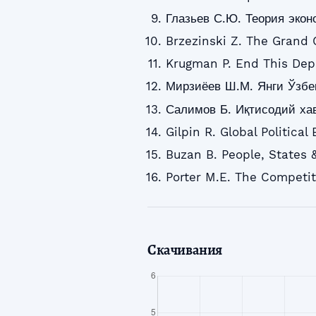
Глазьев С.Ю. Теория экон
Brzezinski Z. The Grand 
Krugman P. End This Dep
Мирзиёев Ш.М. Янги Ўзбек
Салимов Б. Иқтисодий хав
Gilpin R. Global Politica
Buzan B. People, States 
Porter M.E. The Competit
Скачивания