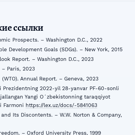
кие ссылки
omic Prospects. – Washington D.C., 2022
ble Development Goals (SDGs). – New York, 2015
ook Report. – Washington D.C., 2023
– Paris, 2023
 (WTO). Annual Report. – Geneva, 2023
 Prezidentning 2022-yil 28-yanvar PF-60-sonli
jallangan Yangi Oʻzbekistonning taraqqiyot
gi Farmoni
https://lex.uz/docs/-5841063
on and Its Discontents. – W.W. Norton & Company,
eedom. – Oxford University Press, 1999