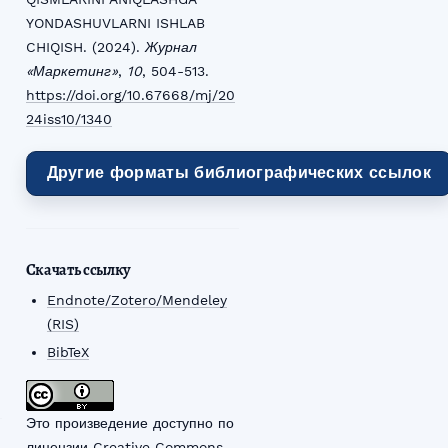
YONDASHUVLARNI ISHLAB
CHIQISH. (2024).
Журнал
«Маркетинг»
,
10
, 504-513.
https://doi.org/10.67668/mj/20
24iss10/1340
Другие форматы библиографических ссылок
q
Скачать ссылку
Endnote/Zotero/Mendeley
(RIS)
BibTeX
Это произведение доступно по
лицензии Creative Commons