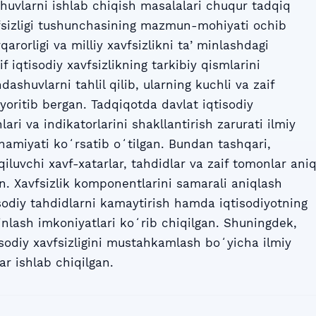
uvlarni ishlab chiqish masalalari chuqur tadqiq
avfsizligi tushunchasining mazmun-mohiyati ochib
rqarorligi va milliy xavfsizlikni taʼminlashdagi
 iqtisodiy xavfsizlikning tarkibiy qismlarini
ashuvlarni tahlil qilib, ularning kuchli va zaif
 yoritib bergan. Tadqiqotda davlat iqtisodiy
ari va indikatorlarini shakllantirish zarurati ilmiy
hamiyati koʻrsatib oʻtilgan. Bundan tashqari,
 qiluvchi xavf-xatarlar, tahdidlar va zaif tomonlar ani
gan. Xavfsizlik komponentlarini samarali aniqlash
isodiy tahdidlarni kamaytirish hamda iqtisodiyotning
inlash imkoniyatlari koʻrib chiqilgan. Shuningdek,
sodiy xavfsizligini mustahkamlash boʻyicha ilmiy
ar ishlab chiqilgan.