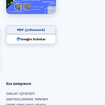
PDF (узбекский)
Google Scholar
Как цитировать
DAVLAT IQTISODIY
XAVFSIZLIGINING TARKIBIY
QISMLARINI ANIQLASHGA