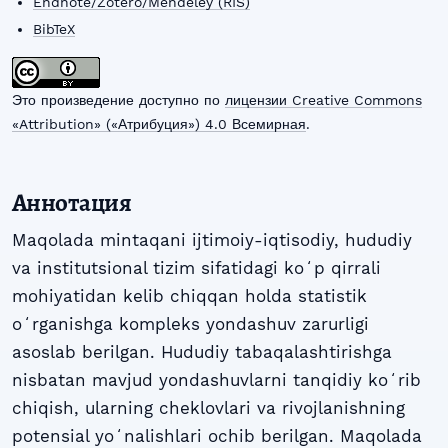
Endnote/Zotero/Mendeley (RIS)
BibTeX
Это произведение доступно по
лицензии Creative Commons
«Attribution» («Атрибуция») 4.0 Всемирная
.
Аннотация
Maqolada mintaqani ijtimoiy-iqtisodiy, hududiy
va institutsional tizim sifatidagi koʻp qirrali
mohiyatidan kelib chiqqan holda statistik
oʻrganishga kompleks yondashuv zarurligi
asoslab berilgan. Hududiy tabaqalashtirishga
nisbatan mavjud yondashuvlarni tanqidiy koʻrib
chiqish, ularning cheklovlari va rivojlanishning
potensial yoʻnalishlari ochib berilgan. Maqolada