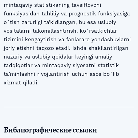
mintaqaviy statistikaning tavsiflovchi
funksiyasidan tahliliy va prognostik funksiyasiga
oʻtish zarurligi ta’kidlangan, bu esa uslubiy
vositalarni takomillashtirish, koʻrsatkichlar
tizimini kengaytirish va fanlararo yondashuvlarni
joriy etishni taqozo etadi. Ishda shakllantirilgan
nazariy va uslubiy qoidalar keyingi amaliy
tadqiqotlar va mintaqaviy siyosatni statistik
ta’minlashni rivojlantirish uchun asos boʻlib
xizmat qiladi.
Библиографические ссылки