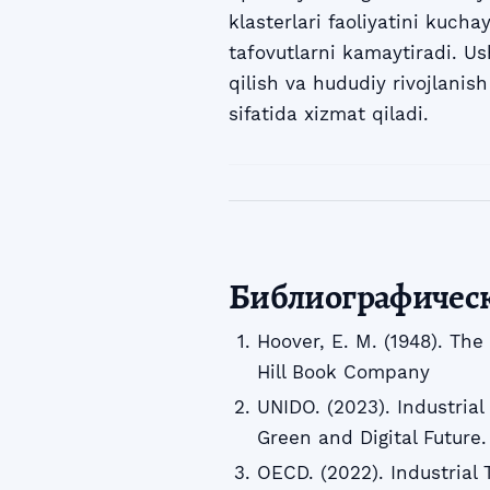
klasterlari faoliyatini kuch
tafovutlarni kamaytiradi. U
qilish va hududiy rivojlani
sifatida xizmat qiladi.
Библиографичес
Hoover, E. M. (1948). Th
Hill Book Company
UNIDO. (2023). Industrial
Green and Digital Future.
OECD. (2022). Industrial 