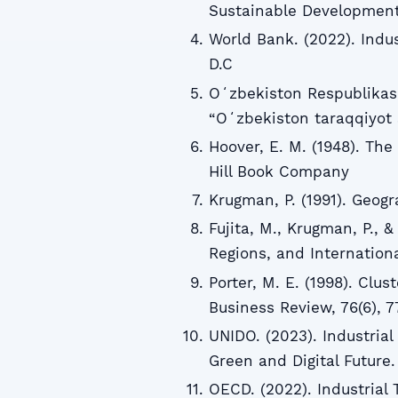
Sustainable Development
World Bank. (2022). Indu
D.C
Oʻzbekiston Respublikasi
“Oʻzbekiston taraqqiyot
Hoover, E. M. (1948). Th
Hill Book Company
Krugman, P. (1991). Geog
Fujita, M., Krugman, P., &
Regions, and Internationa
Porter, M. E. (1998). Cl
Business Review, 76(6), 
UNIDO. (2023). Industrial
Green and Digital Future.
OECD. (2022). Industrial 