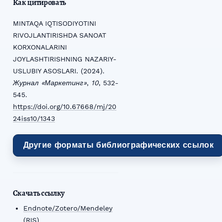
Как цитировать
MINTAQA IQTISODIYOTINI
RIVOJLANTIRISHDA SANOAT
KORXONALARINI
JOYLASHTIRISHNING NAZARIY-
USLUBIY ASOSLARI. (2024).
Журнал «Маркетинг»
,
10
, 532-
545.
https://doi.org/10.67668/mj/20
24iss10/1343
Другие форматы библиографических ссылок
Скачать ссылку
Endnote/Zotero/Mendeley
(RIS)