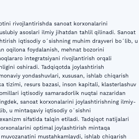
ini rivojlantirishda sanoat korxonalarini
uslubiy asoslari ilmiy jihatdan tahlil qilinadi. Sanoat
htirish iqtisodiy oʻsishning muhim drayveri boʻlib, u
dan oqilona foydalanish, mehnat bozorini
qlararo integratsiyani rivojlantirish orqali
igini oshiradi. Tadqiqotda joylashtirish
amonaviy yondashuvlari, xususan, ishlab chiqarish
ika tizimi, resurs bazasi, inson kapitali, klasterlashuv
omillari iqtisodiy samaradorlik nuqtai nazaridan
ngdek, sanoat korxonalarini joylashtirishning ilmiy-
ib, u mintaqaviy iqtisodiy oʻsishni
xanizm sifatida talqin etiladi. Tadqiqot natijalari
orxonalarini optimal joylashtirish mintaqa
iy muvozanatini mustahkamlaydi, ishlab chiqarish