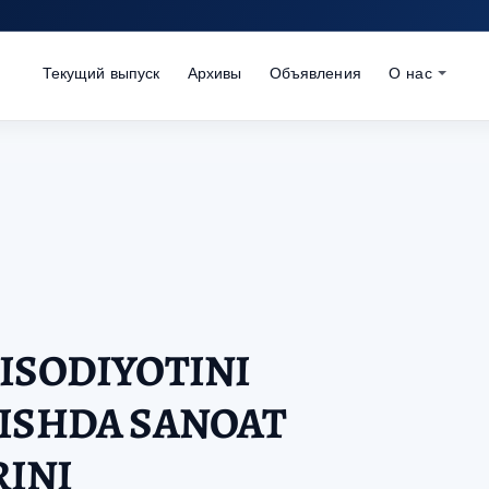
Текущий выпуск
Архивы
Объявления
О нас
ISODIYOTINI
RISHDA SANOAT
INI