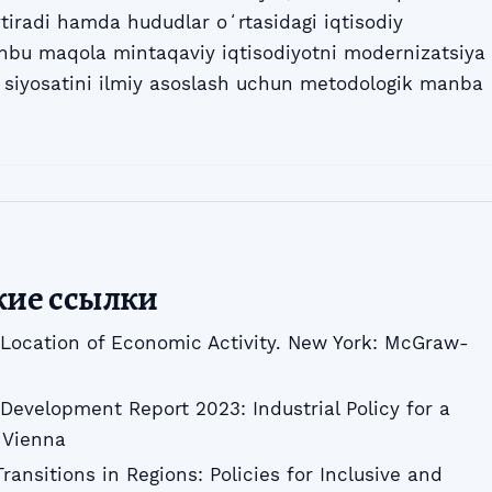
aytiradi hamda hududlar oʻrtasidagi iqtisodiy
shbu maqola mintaqaviy iqtisodiyotni modernizatsiya
sh siyosatini ilmiy asoslash uchun metodologik manba
кие ссылки
e Location of Economic Activity. New York: McGraw-
 Development Report 2023: Industrial Policy for a
 Vienna
Transitions in Regions: Policies for Inclusive and