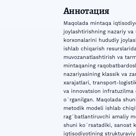
Аннотация
Maqolada mintaqa iqtisodiyot
joylashtirishning nazariy va 
korxonalarini hududiy joylas
ishlab chiqarish resurslari
muvozanatlashtirish va tarmo
mintaqaning raqobatbardoshl
nazariyasining klassik va z
xarajatlari, transport-logist
va innovatsion infratuzilma 
oʻrganilgan. Maqolada shuni
metodik modeli ishlab chiqil
ragʻbatlantiruvchi amaliy me
shuni koʻrsatadiki, sanoat k
iqtisodiyotining strukturav