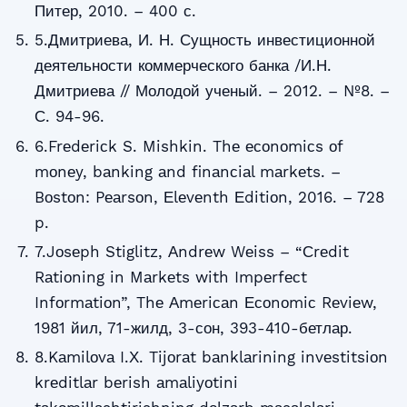
Питер, 2010. – 400 с.
5.Дмитриева, И. Н. Сущность инвестиционной
деятельности коммерческого банка /И.Н.
Дмитриева // Молодой ученый. – 2012. – №8. –
С. 94-96.
6.Frеdеriсk S. Mishkin. Thе есоnоmiсs оf
mоnеy, bаnking аnd finаnсiаl mаrkеts. –
Bоstоn: Pеаrsоn, Еlеvеnth Еditiоn, 2016. – 728
p.
7.Jоsеph Stiglitz, Аndrеw Wеiss – “Сrеdit
Rаtiоning in Mаrkеts with Impеrfесt
Infоrmаtiоn”, Thе Аmеriсаn Есоnоmiс Rеviеw,
1981 йил, 71-жилд, 3-сон, 393-410-бетлар.
8.Kаmilоvа I.Х. Tijоrаt bаnklаrining invеstitsiоn
krеditlаr bеrish аmаliyоtini