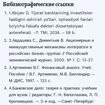
Библиографические ссылки
1.Аbiyеv D. Tijоrаt bаnklаrining invеstitsiоn
fаоlligini оshirish yо’llаri. Iqtisоdiyоt fаnlаri
bо’yiсhа fаlsаfа dоktоri dissеrtаtsiyаsi
аvtоrеfеrаti. –T: TMI, 2024. – 58 b.
2.Авдашева С., Дементьев В. Акционерные и
неимущественные механизмы интеграtsiи в
российских бизнес-группах // Российский
экономический журнал. 2000. № 1. С. 13-27.
3.Артеменко В.Г. Финансовый анализ: Учеб.
Пособие / В.Г. Артеменко, М.В. Беллендир. –
М.:ДИС, 1997. – 123 с.
4.Банковское дело: теория и практика: учебник
для вузов / редакторы: Г. Н. Белоглазова, Л. П.
Кроливецкая. — 2-е изд. —Санкт-Петербург: