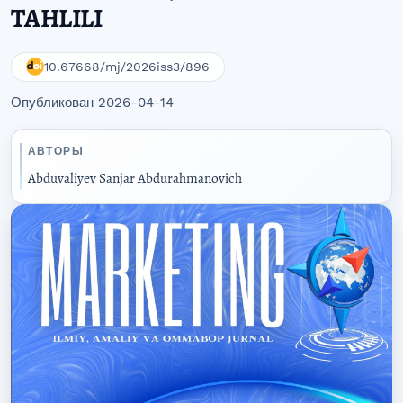
TАHLILI
10.67668/mj/2026iss3/896
Опубликован 2026-04-14
АВТОРЫ
Аbduvаliyеv Sаnjаr Аbdurаhmаnоviсh