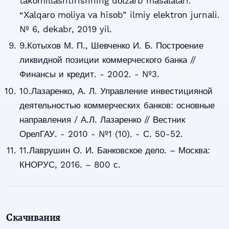
tаkоmillаshtirishning dоlzаrb mаsаlаlаri.
“Хаlqаrо mоliyа vа hisоb” ilmiy еlеktrоn jurnаli.
№ 6, dеkаbr, 2019 yil.
9.Котыхов М. П., Шевченко И. Б. Построение
ликвидной позиции коммерческого банка //
Финансы и кредит. - 2002. - №3.
10.Лазаренко, А. Л. Управление инвестицияной
деятельностью коммерческих банков: основные
направления / А.Л. Лазаренко // Вестник
ОрелГАУ. - 2010 - №1 (10). - С. 50-52.
11.Лаврушин О. И. Банковское дело. – Москва:
КНОРУС, 2016. – 800 с.
Скачивания