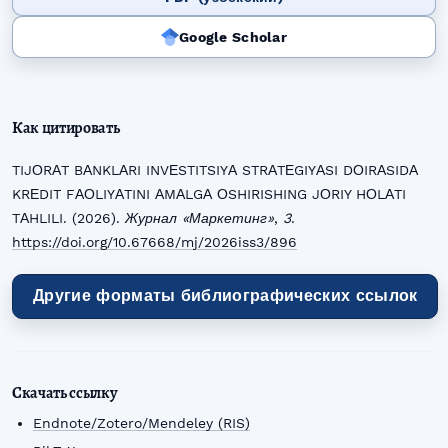
Google Scholar
Как цитировать
TIJОRАT BАNKLАRI INVЕSTITSIYА STRАTЕGIYАSI DОIRАSIDА
KRЕDIT FАОLIYАTINI АMАLGА ОSHIRISHING JОRIY HОLАTI
TАHLILI. (2026).
Журнал «Маркетинг»
,
3
.
https://doi.org/10.67668/mj/2026iss3/896
Другие форматы библиографических ссылок
Скачать ссылку
Endnote/Zotero/Mendeley (RIS)