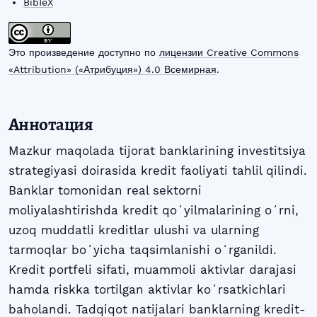
BibTeX
Это произведение доступно по
лицензии Creative Commons
«Attribution» («Атрибуция») 4.0 Всемирная
.
Аннотация
Mazkur maqolada tijorat banklarining investitsiya
strategiyasi doirasida kredit faoliyati tahlil qilindi.
Banklar tomonidan real sektorni
moliyalashtirishda kredit qoʻyilmalarining oʻrni,
uzoq muddatli kreditlar ulushi va ularning
tarmoqlar boʻyicha taqsimlanishi oʻrganildi.
Kredit portfeli sifati, muammoli aktivlar darajasi
hamda riskka tortilgan aktivlar koʻrsatkichlari
baholandi. Tadqiqot natijalari banklarning kredit-