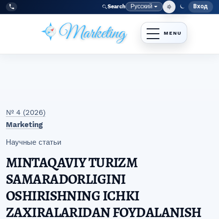
Перейти к главному меню навигации
Перейти к основному контенту
Перейти к нижнему колонтитулу сайта
Русский
Вход
Search
Меню
Язык
Tel:
+998977838464
№ 4 (2026)
Marketing
Научные статьи
MINTAQAVIY TURIZM
SAMARADORLIGINI
OSHIRISHNING ICHKI
ZAXIRALARIDAN FOYDALANISH