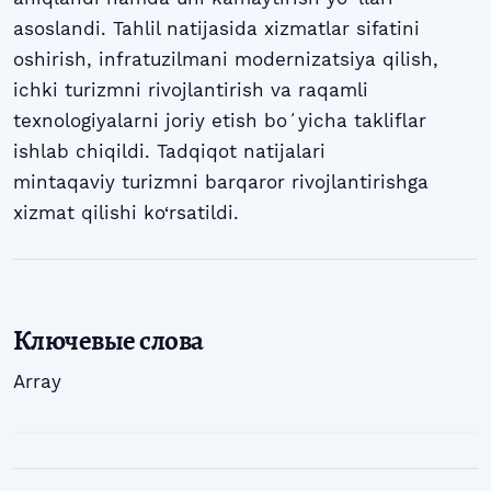
asoslandi. Tahlil natijasida xizmatlar sifatini
oshirish, infratuzilmani modernizatsiya qilish,
ichki turizmni rivojlantirish va raqamli
texnologiyalarni joriy etish boʻyicha takliflar
ishlab chiqildi. Tadqiqot natijalari
mintaqaviy turizmni barqaror rivojlantirishga
xizmat qilishi ko‘rsatildi.
Ключевые слова
Array