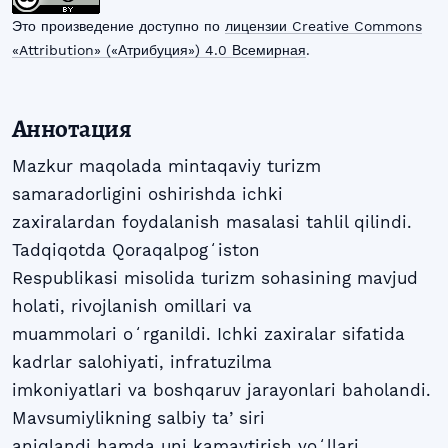
Это произведение доступно по
лицензии Creative Commons
«Attribution» («Атрибуция») 4.0 Всемирная
.
Аннотация
Mazkur maqolada mintaqaviy turizm
samaradorligini oshirishda ichki
zaxiralardan foydalanish masalasi tahlil qilindi.
Tadqiqotda Qoraqalpogʻiston
Respublikasi misolida turizm sohasining mavjud
holati, rivojlanish omillari va
muammolari oʻrganildi. Ichki zaxiralar sifatida
kadrlar salohiyati, infratuzilma
imkoniyatlari va boshqaruv jarayonlari baholandi.
Mavsumiylikning salbiy taʼsiri
aniqlandi hamda uni kamaytirish yoʻllari