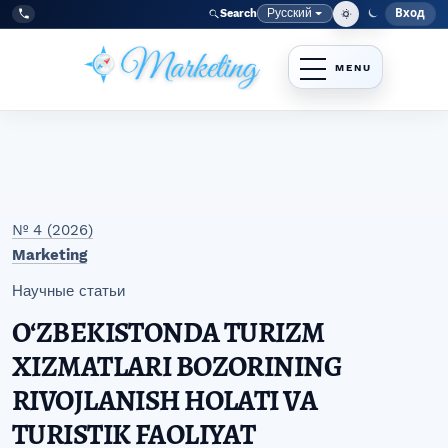
Перейти к главному меню навигации
Перейти к основному контенту
Перейти к нижнему колонтитулу сайта
Русский
Вход
Search
Меню
Язык
Tel:
+998977838464
№ 4 (2026)
Marketing
Научные статьи
OʻZBEKISTONDA TURIZM
XIZMATLARI BOZORINING
RIVOJLANISH HOLATI VA
TURISTIK FAOLIYAT