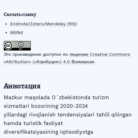
Скачать ссылку
Endnote/Zotero/Mendeley (RIS)
BibTeX
Это произведение доступно по
лицензии Creative Commons
«Attribution» («Атрибуция») 4.0 Всемирная
.
Аннотация
Mazkur maqolada Oʻzbekistonda turizm
xizmatlari bozorining 2020-2024
yillardagi rivojlanish tendensiyalari tahlil qilingan
hamda turistik faoliyat
diversifikatsiyasining iqtisodiyotga