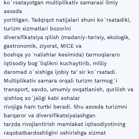
koʻrsatayotgan multiplikativ samarasi ilmiy
asosda
yoritilgan. Tadqiqot natijalari shuni koʻrsatadiki,
turizm xizmatlari bozorini
diversifikatsiya qilish (madaniy-tarixiy, ekologik,
gastronomik, ziyorat, MICE va
boshqa yoʻnalishlar kesimida) tarmoqlararo
iqtisodiy bogʻliqlikni kuchaytirib, milliy
daromad oʻsishiga ijobiy taʼsir koʻrsatadi.
Multiplikativ samara orqali turizm tarmogʻi
transport, savdo, umumiy ovqatlanish, qurilish va
qishloq xoʻjaligi kabi sohalar
rivojiga ham turtki beradi. Shu asosda turizmni
barqaror va diversifikatsiyalashgan
tarzda rivojlantirish mamlakat iqtisodiyotining
raqobatbardoshligini oshirishga xizmat