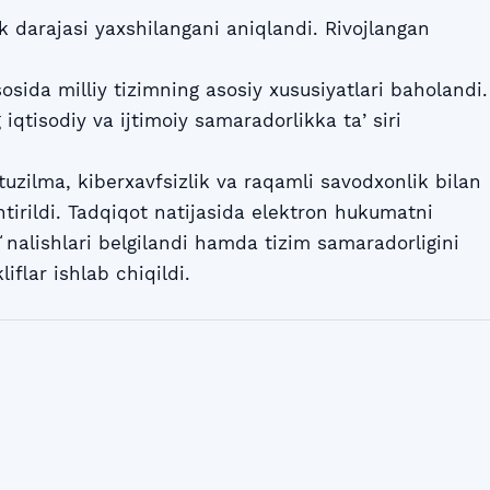
ik darajasi yaxshilangani aniqlandi. Rivojlangan
sosida milliy tizimning asosiy xususiyatlari baholandi.
iqtisodiy va ijtimoiy samaradorlikka taʼsiri
atuzilma, kiberxavfsizlik va raqamli savodxonlik bilan
irildi. Tadqiqot natijasida elektron hukumatni
oʻnalishlari belgilandi hamda tizim samaradorligini
iflar ishlab chiqildi.