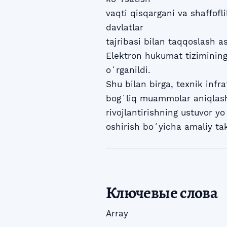
vaqti qisqargani va shaffofl
davlatlar
tajribasi bilan taqqoslash a
Elektron hukumat tizimining 
oʻrganildi.
Shu bilan birga, texnik infr
bogʻliq muammolar aniqlasht
rivojlantirishning ustuvor y
oshirish boʻyicha amaliy takl
Ключевые слова
Array