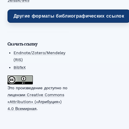
26iss4/945
Другие форматы библиографических ссылок
Скачать ссылку
Endnote/Zotero/Mendeley
(RIS)
BibTeX
Это произведение доступно по
лицензии Creative Commons
«Attribution» («Атрибуция»)
4.0 Всемирная
.