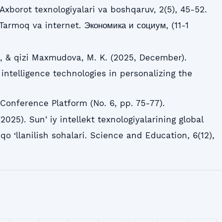
i. Axborot texnologiyalari va boshqaruv, 2(5), 45-52.
. Tarmoq va internet. Экономика и социум, (11-1
I., & qizi Maxmudova, M. K. (2025, December).
l intelligence technologies in personalizing the
 Conference Platform (No. 6, pp. 75-77).
(2025). Sunʼiy intellekt texnologiyalarining global
a qo ‘llanilish sohalari. Science and Education, 6(12),