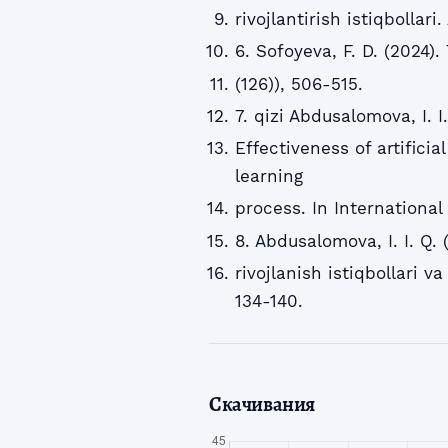
rivojlantirish istiqbollar
6. Sofoyeva, F. D. (2024)
(126)), 506-515.
7. qizi Abdusalomova, I. 
Effectiveness of artificia
learning
process. In International
8. Abdusalomova, I. I. Q. 
rivojlanish istiqbollari v
134-140.
Скачивания