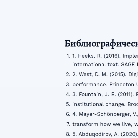
Библиографичес
1. Heeks, R. (2016). Im
international text. SAGE 
2. West, D. M. (2015). Di
performance. Princeton U
3. Fountain, J. E. (2011).
institutional change. Broo
4. Mayer-Schönberger, V., 
transform how we live, w
5. Abduqodirov, A. (2020