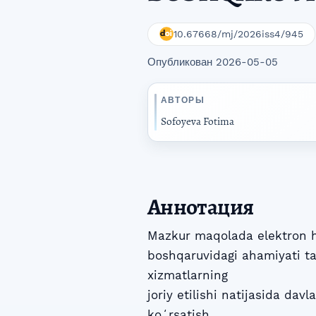
10.67668/mj/2026iss4/945
Опубликован 2026-05-05
АВТОРЫ
Sofoyeva Fotima
Аннотация
Mazkur maqolada elektron hu
boshqaruvidagi ahamiyati ta
xizmatlarning
joriy etilishi natijasida da
koʻrsatish