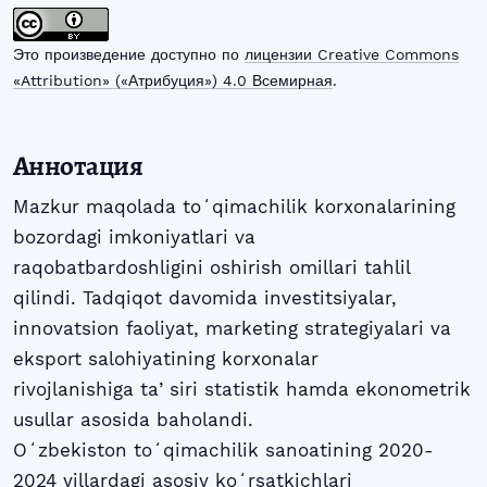
Это произведение доступно по
лицензии Creative Commons
«Attribution» («Атрибуция») 4.0 Всемирная
.
Аннотация
Mazkur maqolada toʻqimachilik korxonalarining
bozordagi imkoniyatlari va
raqobatbardoshligini oshirish omillari tahlil
qilindi. Tadqiqot davomida investitsiyalar,
innovatsion faoliyat, marketing strategiyalari va
eksport salohiyatining korxonalar
rivojlanishiga taʼsiri statistik hamda ekonometrik
usullar asosida baholandi.
Oʻzbekiston toʻqimachilik sanoatining 2020-
2024 yillardagi asosiy koʻrsatkichlari