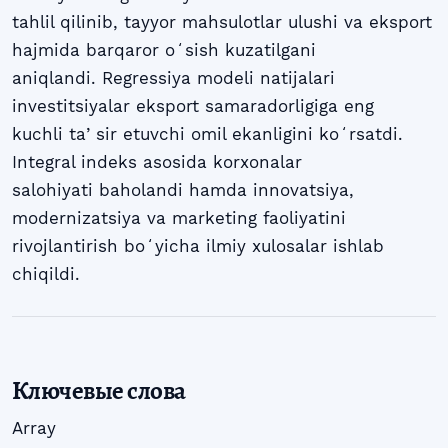
tahlil qilinib, tayyor mahsulotlar ulushi va eksport
hajmida barqaror oʻsish kuzatilgani
aniqlandi. Regressiya modeli natijalari
investitsiyalar eksport samaradorligiga eng
kuchli taʼsir etuvchi omil ekanligini koʻrsatdi.
Integral indeks asosida korxonalar
salohiyati baholandi hamda innovatsiya,
modernizatsiya va marketing faoliyatini
rivojlantirish boʻyicha ilmiy xulosalar ishlab
chiqildi.
Ключевые слова
Array