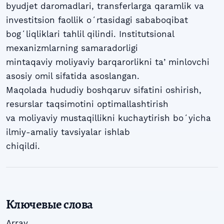
byudjet daromadlari, transferlarga qaramlik va
investitsion faollik oʻrtasidagi sababoqibat
bogʻliqliklari tahlil qilindi. Institutsional
mexanizmlarning samaradorligi
mintaqaviy moliyaviy barqarorlikni taʼminlovchi
asosiy omil sifatida asoslangan.
Maqolada hududiy boshqaruv sifatini oshirish,
resurslar taqsimotini optimallashtirish
va moliyaviy mustaqillikni kuchaytirish boʻyicha
ilmiy-amaliy tavsiyalar ishlab
chiqildi.
Ключевые слова
Array