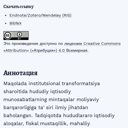
Скачать ссылку
Endnote/Zotero/Mendeley (RIS)
BibTeX
Это произведение доступно по
лицензии Creative Commons
«Attribution» («Атрибуция») 4.0 Всемирная
.
Аннотация
Maqolada institutsional transformatsiya
sharoitida hududiy iqtisodiy
munosabatlarning mintaqalar moliyaviy
barqarorligiga taʼsiri ilmiy jihatdan
baholangan. Tadqiqotda hududlararo iqtisodiy
aloqalar, fiskal mustaqillik, mahalliy