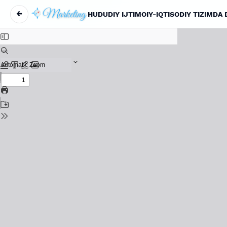
←
HUDUDIY IJTIMOIY-IQTISODIY TIZIMDA
Maqola tafsilotlariga qaytish