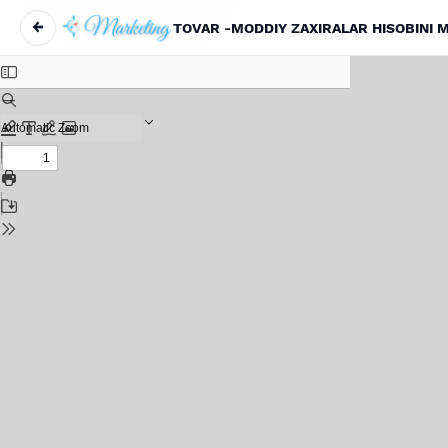
←
TOVAR -MODDIY ZAXIRALAR HISOBINI 
Maqola tafsilotlariga qaytish