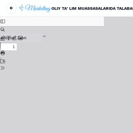
←
Maqola tafsilotlariga qaytish