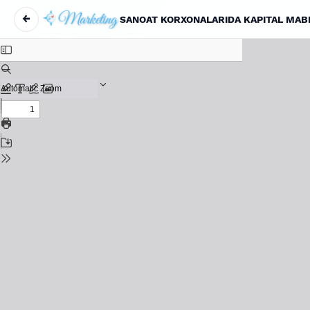
←
SANOAT KORXONALARIDA KAPITAL MAB
Maqola tafsilotlariga qaytish