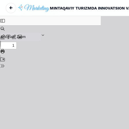
←
Maqola tafsilotlariga qaytish