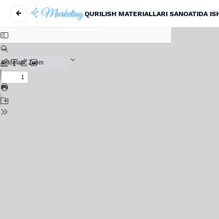
←
Maqola tafsilotlariga qaytish