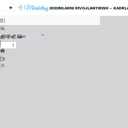
←
XODIMLARNI RIVOJLANTIRISH – KADRL
Maqola tafsilotlariga qaytish