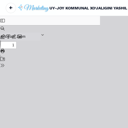
←
Maqola tafsilotlariga qaytish