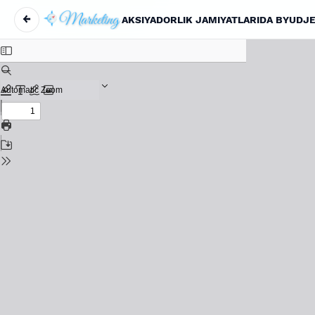
←
Maqola tafsilotlariga qaytish