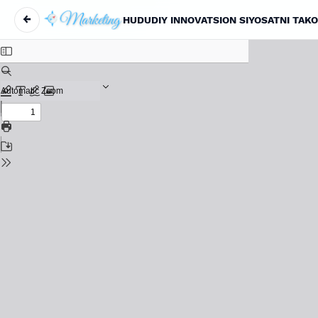
←
HUDUDIY INNOVATSION SIYOSATNI TAK
Maqola tafsilotlariga qaytish