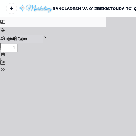
←
BANGLADESH VA OʻZBEKISTONDA TOʻQ
Maqola tafsilotlariga qaytish