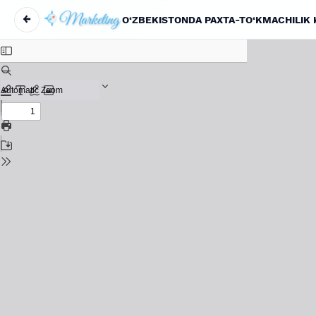
←
Maqola tafsilotlariga qaytish